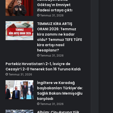
Göktaş’ın Emniyet
ifadesi ortaya çıktı
Temmuz 31, 2026
TEMMUZ KİRA ARTIŞ
ORANI 2026: Temmuz
kira zammı ne kadar
oldu? Temmuz TEFE TÜFE
kira artışı nasıl
hesaplanır?
Temmuz 31, 2026
Portekiz Hırvatistan’ı 2-1, İsviçre de
Cezayir’i 2-0 Yenerek Son 16 Turuna Kaldı
Temmuz 31, 2026
İngiltere ve Karadağ
başbakanları Türkiye’de:
Sağlık Bakanı Memişoğlu
karşıladı
Temmuz 31, 2026
Albüm: Çin-Avrupa Yük