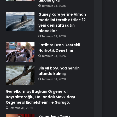
alkollü çıktı
Temmuz 31, 2026
Güney Kore yerine Alman
modelini tercih ettiler: 12
yeni denizaltı satın
alacaklar
Temmuz 31, 2026
Fatih’te Dron Destekli
Narkotik Denetimi
Temmuz 31, 2026
Bin yıl boyunca nehrin
altında kalmış
Temmuz 31, 2026
Genelkurmay Başkanı Orgeneral
Bayraktaroğlu, Hollandalı Mevkidaşı
Orgeneral Eichelsheim ile Görüştü
Temmuz 31, 2026
Komedyen Deniz