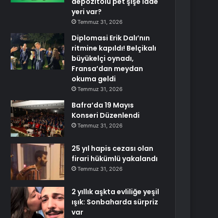
depozitolu pet şişe iade
yeri var?
Temmuz 31, 2026
Diplomasi Erik Dalı’nın
ritmine kapıldı! Belçikalı
büyükelçi oynadı,
Fransa’dan meydan
okuma geldi
Temmuz 31, 2026
Bafra’da 19 Mayıs
Konseri Düzenlendi
Temmuz 31, 2026
25 yıl hapis cezası olan
firari hükümlü yakalandı
Temmuz 31, 2026
2 yıllık aşkta evliliğe yeşil
ışık: Sonbaharda sürpriz
var