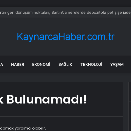
tın geri dönüşüm noktaları, Bartın’da nerelerde depozitolu pet şişe iade
FA
HABER
EKONOMI
SAĞLIK
TEKNOLOJI
YAŞAM
rik Bulunamadı!
apmak yardımcı olabilir.