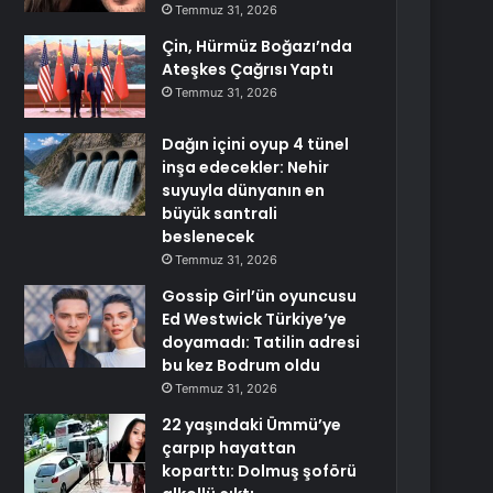
Temmuz 31, 2026
Çin, Hürmüz Boğazı’nda
Ateşkes Çağrısı Yaptı
Temmuz 31, 2026
Dağın içini oyup 4 tünel
inşa edecekler: Nehir
suyuyla dünyanın en
büyük santrali
beslenecek
Temmuz 31, 2026
Gossip Girl’ün oyuncusu
Ed Westwick Türkiye’ye
doyamadı: Tatilin adresi
bu kez Bodrum oldu
Temmuz 31, 2026
22 yaşındaki Ümmü’ye
çarpıp hayattan
koparttı: Dolmuş şoförü