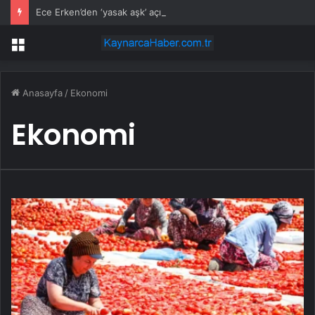
Ece Erken’den ‘yasak aşk’ açıklaması: Hukuki yollara başvuruyor
Menü
Anasayfa
/
Ekonomi
Ekonomi