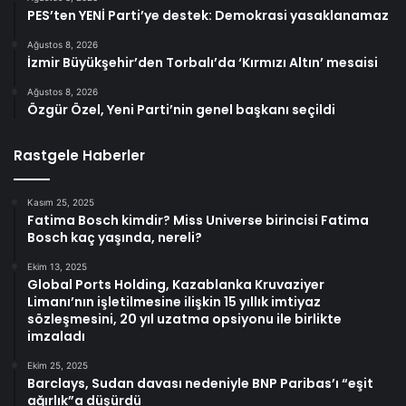
PES’ten YENİ Parti’ye destek: Demokrasi yasaklanamaz
Ağustos 8, 2026
İzmir Büyükşehir’den Torbalı’da ‘Kırmızı Altın’ mesaisi
Ağustos 8, 2026
Özgür Özel, Yeni Parti’nin genel başkanı seçildi
Rastgele Haberler
Kasım 25, 2025
Fatima Bosch kimdir? Miss Universe birincisi Fatima
Bosch kaç yaşında, nereli?
Ekim 13, 2025
Global Ports Holding, Kazablanka Kruvaziyer
Limanı’nın işletilmesine ilişkin 15 yıllık imtiyaz
sözleşmesini, 20 yıl uzatma opsiyonu ile birlikte
imzaladı
Ekim 25, 2025
Barclays, Sudan davası nedeniyle BNP Paribas’ı “eşit
ağırlık”a düşürdü