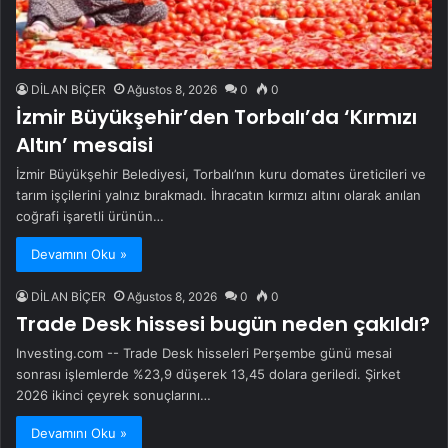
DİLAN BİÇER
Ağustos 8, 2026
0
0
İzmir Büyükşehir’den Torbalı’da ‘Kırmızı
Altın’ mesaisi
İzmir Büyükşehir Belediyesi, Torbalı’nın kuru domates üreticileri ve
tarım işçilerini yalnız bırakmadı. İhracatın kırmızı altını olarak anılan
coğrafi işaretli ürünün…
Devamını Oku »
DİLAN BİÇER
Ağustos 8, 2026
0
0
Trade Desk hissesi bugün neden çakıldı?
Investing.com -- Trade Desk hisseleri Perşembe günü mesai
sonrası işlemlerde %23,9 düşerek 13,45 dolara geriledi. Şirket
2026 ikinci çeyrek sonuçlarını…
Devamını Oku »