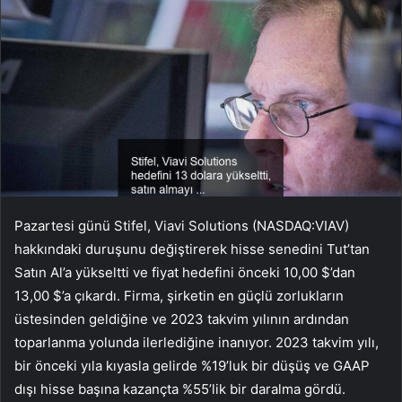
Pazartesi günü Stifel, Viavi Solutions (NASDAQ:VIAV)
hakkındaki duruşunu değiştirerek hisse senedini Tut’tan
Satın Al’a yükseltti ve fiyat hedefini önceki 10,00 $’dan
13,00 $’a çıkardı. Firma, şirketin en güçlü zorlukların
üstesinden geldiğine ve 2023 takvim yılının ardından
toparlanma yolunda ilerlediğine inanıyor. 2023 takvim yılı,
bir önceki yıla kıyasla gelirde %19’luk bir düşüş ve GAAP
dışı hisse başına kazançta %55’lik bir daralma gördü.