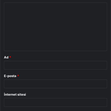
Y
o
r
u
m
*
Ad
*
E-posta
*
İnternet sitesi