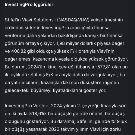
InvestingPro İçgörüleri
Stifel’in Viavi Solutions’ı (NASDAQ:VIAV) yükseltmesinin
ardından şirketin InvestingPro aracılığıyla finansal
verilerine daha yakından bakıldığında karışık bir finansal
görünüm ortaya çıkıyor. 1,98 milyar dolarlık piyasa değeri
ve 406,82 gibi oldukça yüksek F/K oranıyla Viavi’nin
değerlemesi kazancına kıyasla oldukça yüksek görünüyor.
Bu durum, 2024’ün ikinci çeyreği itibarıyla -577,81 olan on
iki aylık düzeltilmiş F/K oranıyla daha da vurgulanıyor; bu
da yatırımcıların, kazançlardaki son düşüşlere rağmen
gelecekteki büyümeyi fiyatladıklarını gösteriyor.
InvestingPro Verileri, 2024 yılının 2. çeyreği itibarıyla son
on iki ayda %18,6’lık bir düşüşle gelirde önemli bir düşüş
olduğunu gösteriyor. Bu daralma, Stifel’in, gelirde %19’luk
bir düşüş yaşanarak 2023 takvim yılının Viavi için zorlu