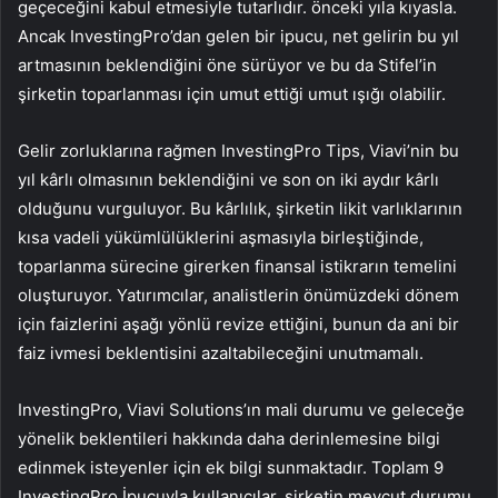
geçeceğini kabul etmesiyle tutarlıdır. önceki yıla kıyasla.
Ancak InvestingPro’dan gelen bir ipucu, net gelirin bu yıl
artmasının beklendiğini öne sürüyor ve bu da Stifel’in
şirketin toparlanması için umut ettiği umut ışığı olabilir.
Gelir zorluklarına rağmen InvestingPro Tips, Viavi’nin bu
yıl kârlı olmasının beklendiğini ve son on iki aydır kârlı
olduğunu vurguluyor. Bu kârlılık, şirketin likit varlıklarının
kısa vadeli yükümlülüklerini aşmasıyla birleştiğinde,
toparlanma sürecine girerken finansal istikrarın temelini
oluşturuyor. Yatırımcılar, analistlerin önümüzdeki dönem
için faizlerini aşağı yönlü revize ettiğini, bunun da ani bir
faiz ivmesi beklentisini azaltabileceğini unutmamalı.
InvestingPro, Viavi Solutions’ın mali durumu ve geleceğe
yönelik beklentileri hakkında daha derinlemesine bilgi
edinmek isteyenler için ek bilgi sunmaktadır. Toplam 9
InvestingPro İpucuyla kullanıcılar, şirketin mevcut durumu