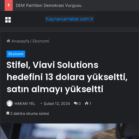
DEM Parti’den Demokrasi Vurgusu
Menü
Anasayfa
/
Ekonomi
Ekonomi
Stifel, Viavi Solutions
hedefini 13 dolara yükseltti,
satın almayı yükseltti
HAKAN YEL
Şubat 12, 2024
0
1
2 dakika okuma süresi