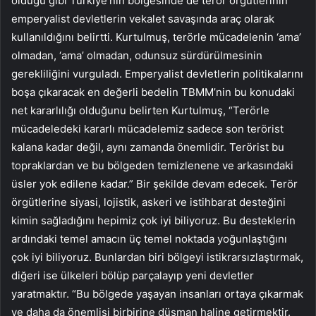
olduğu gibi Türkiye’nin bölgesinde de terör örgütlerinin
emperyalist devletlerin vekalet savaşında araç olarak
kullanıldığını belirtti. Kurtulmuş, terörle mücadelenin ‘ama’
olmadan, ‘ama’ olmadan, odunsuz sürdürülmesinin
gerekliliğini vurguladı. Emperyalist devletlerin politikalarını
boşa çıkaracak en değerli bedelin TBMM’nin bu konudaki
net kararlılığı olduğunu belirten Kurtulmuş, “Terörle
mücadeledeki kararlı mücadelemiz sadece son terörist
kalana kadar değil, aynı zamanda önemlidir. Terörist bu
topraklardan ve bu bölgeden temizlenene ve arkasındaki
üsler yok edilene kadar.” Bir şekilde devam edecek. Terör
örgütlerine siyasi, lojistik, askeri ve istihbarat desteğini
kimin sağladığını hepimiz çok iyi biliyoruz. Bu desteklerin
ardındaki temel amacın üç temel noktada yoğunlaştığını
çok iyi biliyoruz. Bunlardan biri bölgeyi istikrarsızlaştırmak,
diğeri ise ülkeleri bölüp parçalayıp yeni devletler
yaratmaktır. “Bu bölgede yaşayan insanları ortaya çıkarmak
ve daha da önemlisi birbirine düşman haline getirmektir.