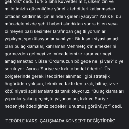
getirdik” dedi. Türk Silahlı Kuvvetlerimiz, ülkemizin ve
milletimizin güvenliğine yönelik tehditleri katlanmadan
ortadan kaldırmak için elinden geleni yapıyor.” Yazık ki bu
mücadelemizde şehit haberi alındıktan sonra bilen veya
bilmeyen bazı kesimler tarafından çeşitli yorumlar
yapılıyor, spekülasyonlar yapılıyor. Bir kısmı siyasi amaçlı
olan bu açıklamalar, kahraman Mehmetçik’in emeklerini
görmezden gelmeyi ve mücadelemize zarar vermeyi
amaçlamaktadır. Bize ‘Ordumuzun bölgede ne işi var?’ diye
soruluyor. Ayrıca ‘Suriye ve Irak’ta bedel ödedik’, ‘Üs
bölgelerinde gerekli tedbirler alınmadı’ gibi stratejik
öngörüden yoksun, teknik ve taktikten uzak, bilinçsiz ve
kötü niyetli açıklamalara da tanık oluyoruz. “Bu açıklamaları
yapanlar yakın geçmişte yaşananları, Irak ve Suriye
nedeniyle ödediğimiz bedelleri unutmuş görünüyor” dedi.
‘TERÖRLE KARŞI ÇALIŞMADA KONSEPT DEĞİŞTİRDİK’