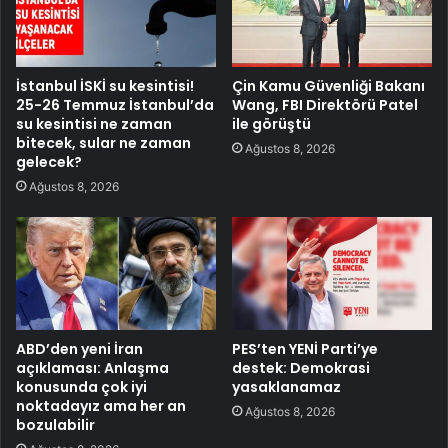
İstanbul İSKİ su kesintisi!
Çin Kamu Güvenliği Bakanı
25-26 Temmuz İstanbul’da
Wang, FBI Direktörü Patel
su kesintisi ne zaman
ile görüştü
bitecek, sular ne zaman
Ağustos 8, 2026
gelecek?
Ağustos 8, 2026
ABD’den yeni İran
PES’ten YENİ Parti’ye
açıklaması: Anlaşma
destek: Demokrasi
konusunda çok iyi
yasaklanamaz
noktadayız ama her an
Ağustos 8, 2026
bozulabilir