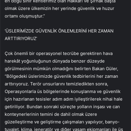
en doğu sınır kentlerimiz olan Hakkari ve Şırnak başta
olmak üzere ülkemizin her yerinde güvenlik ve huzur
ortamı oluşmuştur.”
‘ÜSLERİMİZDE GÜVENLİK ÖNLEMLERİNİ HER ZAMAN
ARTTIRIYORUZ’
Çok önemli bir operasyonel tecrübe gerektiren hava
harekât yoğunluğunun dünyada benzer düzeyde
görülmesinin mümkün olmadığını belirten Bakan Güler,
“Bölgedeki üslerimizde güvenlik tedbirlerini her zaman
arttırıyoruz. Terör unsurlarını temizledikten sonra,
Operasyonlarla üs bölgelerinde konuşlanma ve güvenlik
için hazırlanan tesisler adım adım iyileştirilerek nihai hale
getiriliyor. Bundan sonraki süreçte yolların inşası ve can
konteynerlerinin temini de dahil olmak üzere
güzelleştirme ve geliştirme çalışmaları yapılıyor, banyo-
tuvalet, klima, jeneratör ve diğer yaşam ekipmanları ile üs