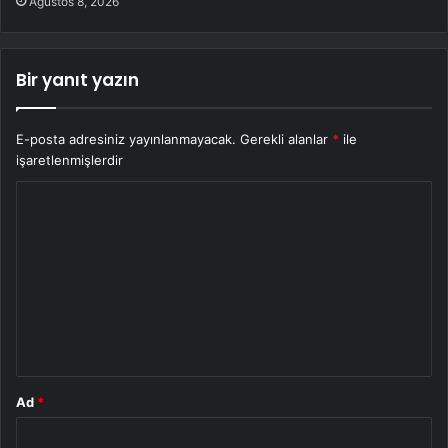
Ağustos 8, 2026
Bir yanıt yazın
E-posta adresiniz yayınlanmayacak.
Gerekli alanlar
*
ile
işaretlenmişlerdir
Y
o
r
u
m
*
Ad
*