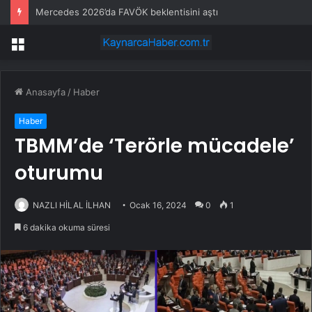
Mercedes 2026’da FAVÖK beklentisini aştı
Menü
Anasayfa
/
Haber
Haber
TBMM’de ‘Terörle mücadele’
oturumu
NAZLI HİLAL İLHAN
Ocak 16, 2024
0
1
6 dakika okuma süresi