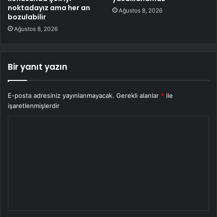
noktadayız ama her an
Ağustos 8, 2026
bozulabilir
Ağustos 8, 2026
Bir yanıt yazın
E-posta adresiniz yayınlanmayacak.
Gerekli alanlar
*
ile
işaretlenmişlerdir
Y
o
r
u
m
*