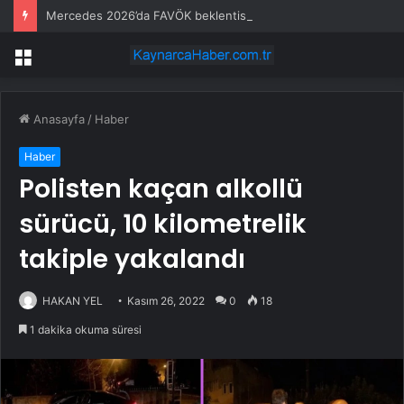
Mercedes 2026’da FAVÖK beklentisini aştı
Menü
Anasayfa
/
Haber
Haber
Polisten kaçan alkollü
sürücü, 10 kilometrelik
takiple yakalandı
HAKAN YEL
Kasım 26, 2022
0
18
1 dakika okuma süresi