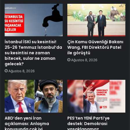
İstanbul İSKİ su kesintisi!
Çin Kamu Güvenliği Bakanı
25-26 Temmuz İstanbul’da
Wang, FBI Direktörü Patel
su kesintisi ne zaman
ile görüştü
bitecek, sular ne zaman
Ağustos 8, 2026
gelecek?
Ağustos 8, 2026
ABD’den yeni İran
PES’ten YENİ Parti’ye
açıklaması: Anlaşma
destek: Demokrasi
konusunda çok iyi
yasaklanamaz