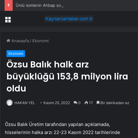
Ünlü isimlerin Ahbap soruşturmasındaki ifadesi ortaya çıktı
Menü
Anasayfa
/
Ekonomi
Ekonomi
Özsu Balık halk arz
büyüklüğü 153,8 milyon lira
oldu
HAKAN YEL
Kasım 25, 2022
0
17
Bir dakikadan az
Özsu Balık Üretim tarafından yapılan açıklamada,
hisselerinin halka arzı 22-23 Kasım 2022 tarihlerinde