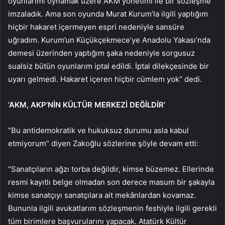
oyunlarımı oynamak üzere AKM yönetimi ile bir sözleşme
imzaladık. Ama son oyunda Murat Kurum’la ilgili yaptığım
hiçbir hakaret içermeyen espri nedeniyle sansüre
uğradım. Kurum’un Küçükçekmece’ye Anadolu Yakası’nda
demesi üzerinden yaptığım şaka nedeniyle sorgusuz
sualsiz bütün oyunlarım iptal edildi. İptal dilekçesinde bir
uyarı gelmedi. Hakaret içeren hiçbir cümlem yok” dedi.
‘AKM, AKP’NİN KÜLTÜR MERKEZİ DEĞİLDİR’
“Bu antidemokratik ve hukuksuz durumu asla kabul
etmiyorum” diyen Zakoğlu sözlerine şöyle devam etti:
“Sanatçıların ağzı torba değildir, kimse büzemez. Ellerinde
resmi kayıtlı belge olmadan son derece masum bir şakayla
kimse sanatçıyı sanatçılara ait mekânlardan kovamaz.
Bununla ilgili avukatlarım sözleşmenin feshiyle ilgili gerekli
tüm birimlere başvurularını yapacak. Atatürk Kültür