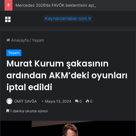
Mercedes 2026’da FAVÖK beklentisini aştı
Menü
Anasayfa
/
Yaşam
Yaşam
Murat Kurum şakasının
ardından AKM’deki oyunları
iptal edildi
ÜMİT SAVĞA
Mayıs 13, 2024
0
0
1 dakika okuma süresi