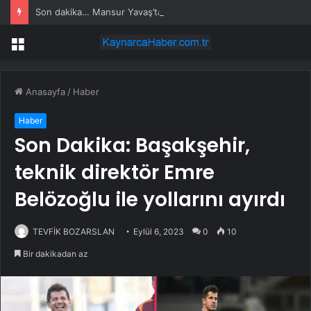
Son dakika… Mansur Yavaş’tan Özgür Özel’e tebrik telefonu
Menü
Anasayfa
/
Haber
Haber
Son Dakika: Başakşehir,
teknik direktör Emre
Belözoğlu ile yollarını ayırdı
TEVFİK BOZARSLAN
Eylül 6, 2023
0
10
Bir dakikadan az