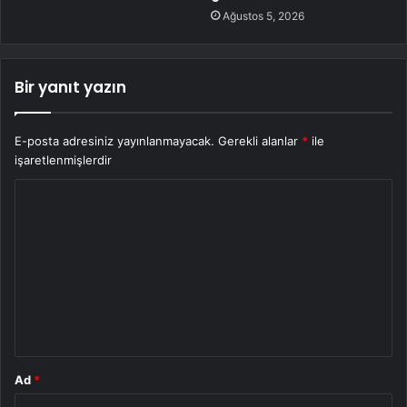
Ağustos 5, 2026
Bir yanıt yazın
E-posta adresiniz yayınlanmayacak.
Gerekli alanlar
*
ile
işaretlenmişlerdir
Y
o
r
u
m
*
Ad
*