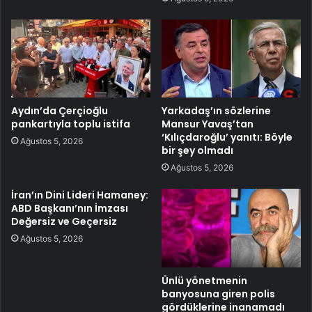
Aydın’da Çerçioğlu
Yarkadaş’ın sözlerine
pankartıyla toplu istifa
Mansur Yavaş’tan
‘Kılıçdaroğlu’ yanıtı: Böyle
Ağustos 5, 2026
bir şey olmadı
Ağustos 5, 2026
İran’ın Dini Lideri Hamaney:
ABD Başkanı’nın İmzası
Değersiz ve Geçersiz
Ağustos 5, 2026
Ünlü yönetmenin
banyosuna giren polis
gördüklerine inanamadı