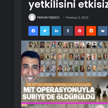
yetkilisini etkisi
PERVİN FİŞEKCİ
Temmuz 5, 2023
Facebook
Twitter
LinkedIn
Tumblr
Pinterest
Reddit