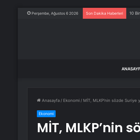
10 Bi
Perşembe, Ağustos 6 2026
Son Dakika Haberleri
ANASAY
Anasayfa
/
Ekonomi
/
MİT, MLKP’nin sözde Suriye yet
Ekonomi
MİT, MLKP’nin s