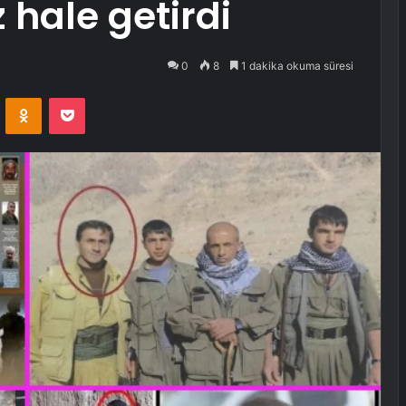
z hale getirdi
0
8
1 dakika okuma süresi
VKontakte
Odnoklassniki
Pocket