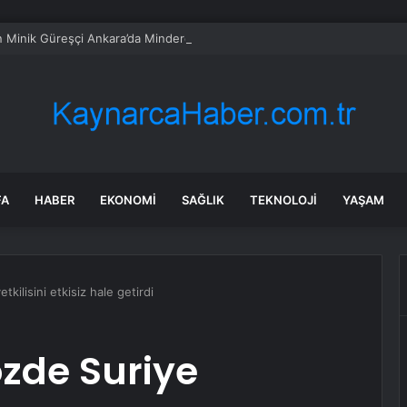
n Minik Güreşçi Ankara’da Mindere Çıktı
FA
HABER
EKONOMI
SAĞLIK
TEKNOLOJI
YAŞAM
kilisini etkisiz hale getirdi
özde Suriye