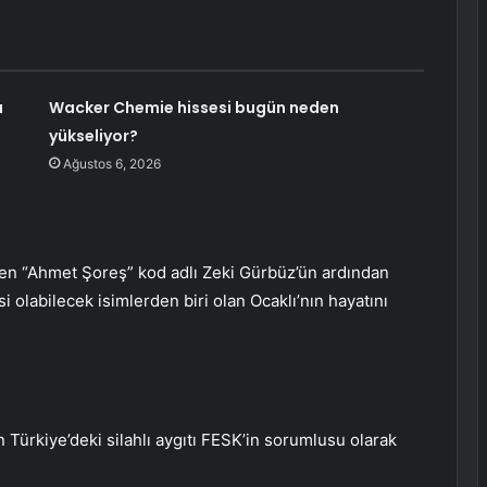
ı
Wacker Chemie hissesi bugün neden
yükseliyor?
Ağustos 6, 2026
ilen “Ahmet Şoreş” kod adlı Zeki Gürbüz’ün ardından
 olabilecek isimlerden biri olan Ocaklı’nın hayatını
 Türkiye’deki silahlı aygıtı FESK’in sorumlusu olarak