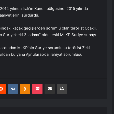
 2014 yılında Irak’ın Kandil bölgesine, 2015 yılında
aaliyetlerini sürdürdü.
sındaki kaçak geçişlerden sorumlu olan terörist Ocaklı,
n Suriye’deki 3. adamı” oldu. eski MLKP Suriye subayı.
n ardından MLKP’nin Suriye sorumlusu terörist Zeki
yıldan bu yana Aynularab’da ilahiyat sorumlusu
erest
Reddit
VKontakte
Odnoklassniki
Pocket
E-Posta ile paylaş
Yazdır