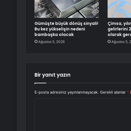
Gümüşte büyük dönüş sinyali!
Çimsa, yılı
Bu kez yükselişin nedeni
gelirlerini 
bambaşka olacak
olarak ger
Ağustos 5, 2026
Ağustos 5, 
Bir yanıt yazın
E-posta adresiniz yayınlanmayacak.
Gerekli alanlar
*
i
Y
o
r
u