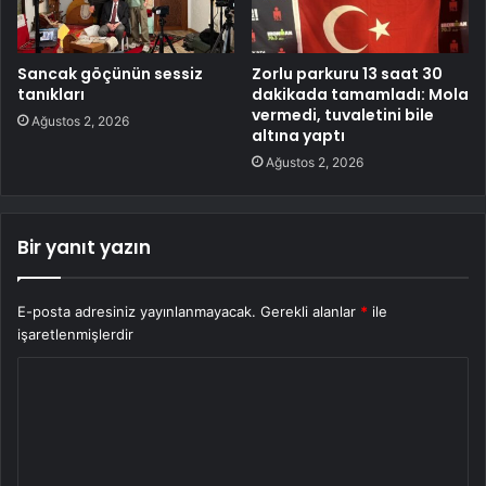
Sancak göçünün sessiz
Zorlu parkuru 13 saat 30
tanıkları
dakikada tamamladı: Mola
vermedi, tuvaletini bile
Ağustos 2, 2026
altına yaptı
Ağustos 2, 2026
Bir yanıt yazın
E-posta adresiniz yayınlanmayacak.
Gerekli alanlar
*
ile
işaretlenmişlerdir
Y
o
r
u