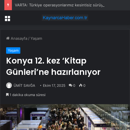
VARTA: Türkiye operasyonlarımız kesintisiz sürüyor
Menü
Anasayfa
/
Yaşam
Yaşam
Konya 12. kez ‘Kitap
Günleri’ne hazırlanıyor
ÜMİT SAVĞA
Ekim 17, 2025
0
0
1 dakika okuma süresi