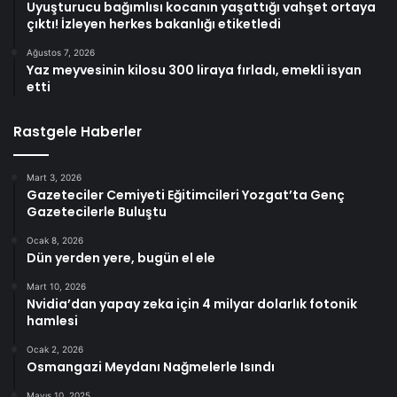
Uyuşturucu bağımlısı kocanın yaşattığı vahşet ortaya
çıktı! İzleyen herkes bakanlığı etiketledi
Ağustos 7, 2026
Yaz meyvesinin kilosu 300 liraya fırladı, emekli isyan
etti
Rastgele Haberler
Mart 3, 2026
Gazeteciler Cemiyeti Eğitimcileri Yozgat’ta Genç
Gazetecilerle Buluştu
Ocak 8, 2026
Dün yerden yere, bugün el ele
Mart 10, 2026
Nvidia’dan yapay zeka için 4 milyar dolarlık fotonik
hamlesi
Ocak 2, 2026
Osmangazi Meydanı Nağmelerle Isındı
Mayıs 10, 2025