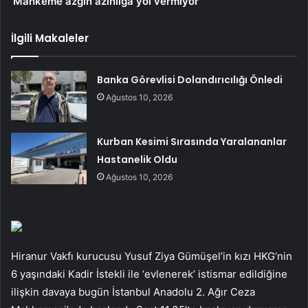
‘Mahkeme azgın azınlığa yol vermiyor’
İlgili Makaleler
Banka Görevlisi Dolandırıcılığı Önledi
Ağustos 10, 2026
Kurban Kesimi Sırasında Yaralananlar
Hastanelik Oldu
Ağustos 10, 2026
Hiranur Vakfı kurucusu Yusuf Ziya Gümüşel’in kızı HKG’nin
6 yaşındaki Kadir İstekli ile ‘evlenerek’ istismar edildiğine
ilişkin davaya bugün İstanbul Anadolu 2. Ağır Ceza