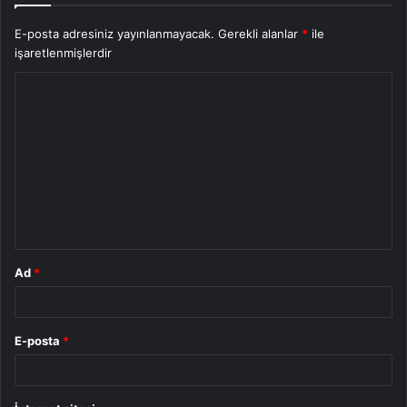
E-posta adresiniz yayınlanmayacak.
Gerekli alanlar
*
ile
işaretlenmişlerdir
Y
o
r
u
m
*
Ad
*
E-posta
*