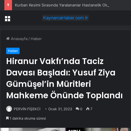
Kurban Kesimi Sırasında Yaralananlar Hastanelik Oldu
Menü
Anasayfa
/
Haber
Haber
Hiranur Vakfı’nda Taciz
Davası Başladı: Yusuf Ziya
Gümüşel’in Müritleri
Mahkeme Önünde Toplandı
PERVİN FİŞEKCİ
Ocak 31, 2023
0
7
1 dakika okuma süresi