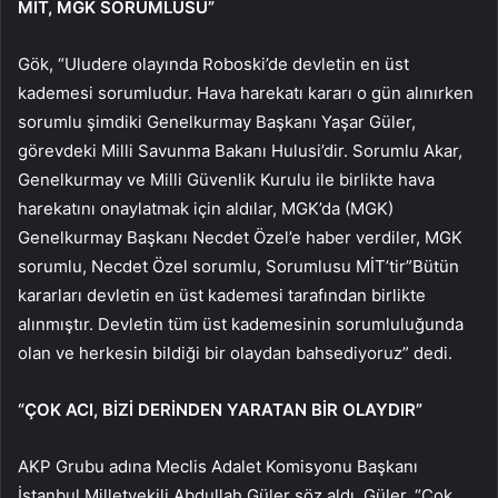
MİT, MGK SORUMLUSU”
Gök, “Uludere olayında Roboski’de devletin en üst
kademesi sorumludur. Hava harekatı kararı o gün alınırken
sorumlu şimdiki Genelkurmay Başkanı Yaşar Güler,
görevdeki Milli Savunma Bakanı Hulusi’dir. Sorumlu Akar,
Genelkurmay ve Milli Güvenlik Kurulu ile birlikte hava
harekatını onaylatmak için aldılar, MGK’da (MGK)
Genelkurmay Başkanı Necdet Özel’e haber verdiler, MGK
sorumlu, Necdet Özel sorumlu, Sorumlusu MİT’tir”Bütün
kararları devletin en üst kademesi tarafından birlikte
alınmıştır. Devletin tüm üst kademesinin sorumluluğunda
olan ve herkesin bildiği bir olaydan bahsediyoruz” dedi.
“ÇOK ACI, BİZİ DERİNDEN YARATAN BİR OLAYDIR”
AKP Grubu adına Meclis Adalet Komisyonu Başkanı
İstanbul Milletvekili Abdullah Güler söz aldı. Güler, “Çok