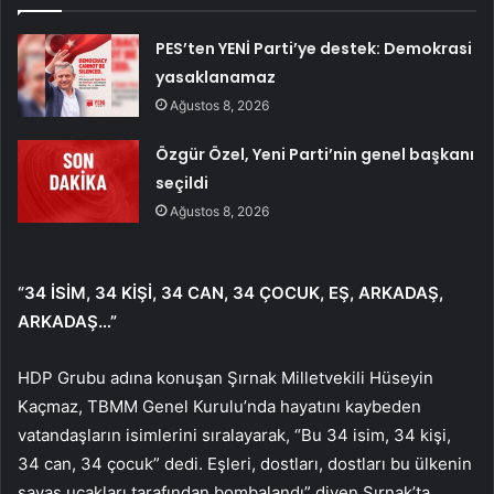
PES’ten YENİ Parti’ye destek: Demokrasi
yasaklanamaz
Ağustos 8, 2026
Özgür Özel, Yeni Parti’nin genel başkanı
seçildi
Ağustos 8, 2026
“34 İSİM, 34 KİŞİ, 34 CAN, 34 ÇOCUK, EŞ, ARKADAŞ,
ARKADAŞ…”
HDP Grubu adına konuşan Şırnak Milletvekili Hüseyin
Kaçmaz, TBMM Genel Kurulu’nda hayatını kaybeden
vatandaşların isimlerini sıralayarak, “Bu 34 isim, 34 kişi,
34 can, 34 çocuk” dedi. Eşleri, dostları, dostları bu ülkenin
savaş uçakları tarafından bombalandı” diyen Şırnak’ta