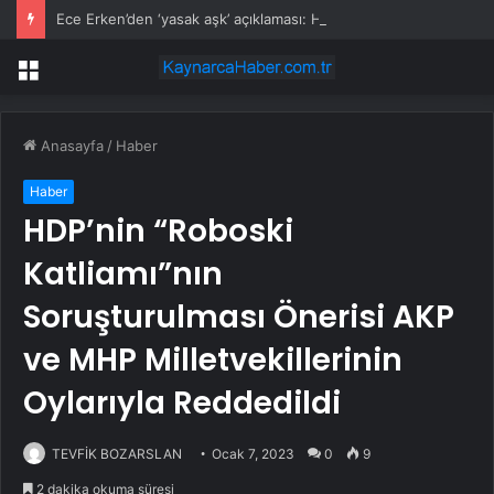
Ece Erken’den ‘yasak aşk’ açıklaması: Hukuki yollara başvuruyor
Menü
Anasayfa
/
Haber
Haber
HDP’nin “Roboski
Katliamı”nın
Soruşturulması Önerisi AKP
ve MHP Milletvekillerinin
Oylarıyla Reddedildi
TEVFİK BOZARSLAN
Ocak 7, 2023
0
9
2 dakika okuma süresi