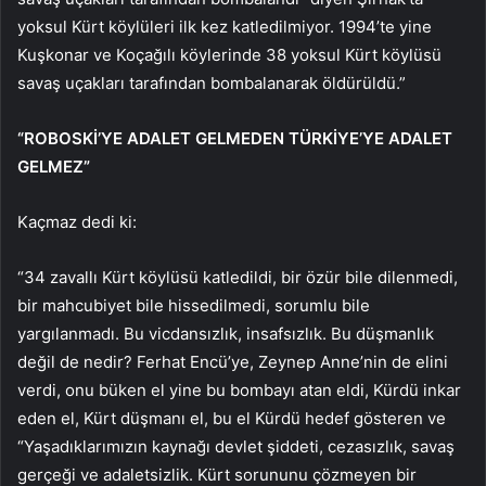
yoksul Kürt köylüleri ilk kez katledilmiyor. 1994’te yine
Kuşkonar ve Koçağılı köylerinde 38 yoksul Kürt köylüsü
savaş uçakları tarafından bombalanarak öldürüldü.”
“ROBOSKİ’YE ADALET GELMEDEN TÜRKİYE’YE ADALET
GELMEZ”
Kaçmaz dedi ki:
“34 zavallı Kürt köylüsü katledildi, bir özür bile dilenmedi,
bir mahcubiyet bile hissedilmedi, sorumlu bile
yargılanmadı. Bu vicdansızlık, insafsızlık. Bu düşmanlık
değil de nedir? Ferhat Encü’ye, Zeynep Anne’nin de elini
verdi, onu büken el yine bu bombayı atan eldi, Kürdü inkar
eden el, Kürt düşmanı el, bu el Kürdü hedef gösteren ve
“Yaşadıklarımızın kaynağı devlet şiddeti, cezasızlık, savaş
gerçeği ve adaletsizlik. Kürt sorununu çözmeyen bir