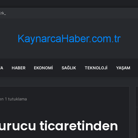
rken’den ‘yasak aşk’ açıklaması: Hukuki yollara başvuruyor
FA
HABER
EKONOMI
SAĞLIK
TEKNOLOJI
YAŞAM
en 1 tutuklama
urucu ticaretinden