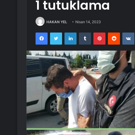
1 tutuklama
HAKAN YEL
Nisan 14, 2023
Facebook
Twitter
LinkedIn
Tumblr
Pinterest
Reddit