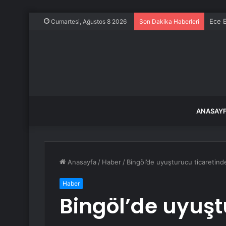
Ece E
Cumartesi, Ağustos 8 2026
Son Dakika Haberleri
ANASAY
Anasayfa
/
Haber
/
Bingöl’de uyuşturucu ticaretind
Haber
Bingöl’de uyuşt