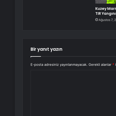
Kuzey Mar
TIR Yangını
Ağustos 7, 
Bir yanıt yazın
E-posta adresiniz yayınlanmayacak.
Gerekli alanlar
*
i
Y
o
r
u
m
*