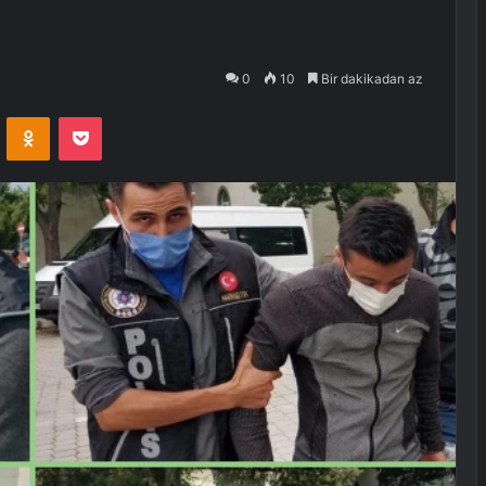
0
10
Bir dakikadan az
VKontakte
Odnoklassniki
Pocket