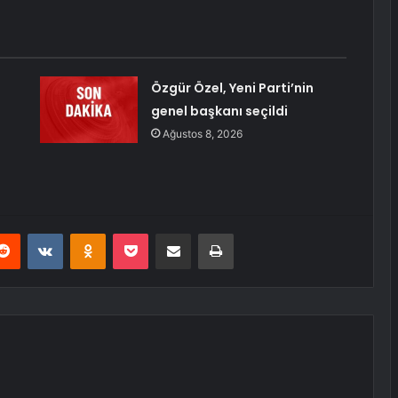
Özgür Özel, Yeni Parti’nin
genel başkanı seçildi
Ağustos 8, 2026
erest
Reddit
VKontakte
Odnoklassniki
Pocket
E-Posta ile paylaş
Yazdır