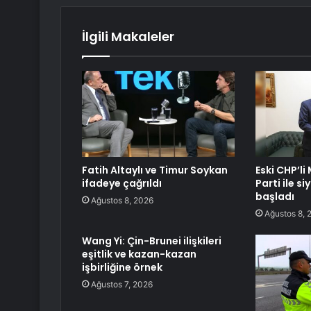
İlgili Makaleler
Fatih Altaylı ve Timur Soykan
Eski CHP’li
ifadeye çağrıldı
Parti ile s
başladı
Ağustos 8, 2026
Ağustos 8, 
Wang Yi: Çin-Brunei ilişkileri
eşitlik ve kazan-kazan
işbirliğine örnek
Ağustos 7, 2026