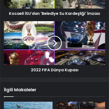
Kocaeli İSU'dan 'Belediye Su Kardeşliği' İmzası
2022 FIFA Dünya Kupası
İlgili Makaleler