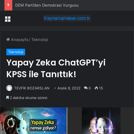
DEM Parti’den Demokrasi Vurgusu
Menü
Anasayfa
/
Teknoloji
Teknoloji
Yapay Zeka ChatGPT’yi
KPSS ile Tanıttık!
TEVFİK BOZARSLAN
Aralık 8, 2022
0
15
2 dakika okuma süresi