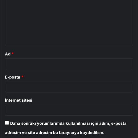
r
u
m
*
Ad
*
E-posta
*
İnternet sitesi
Daha sonraki yorumlarımda kullanılması için adım, e-posta
adresim ve site adresim bu tarayıcıya kaydedilsin.