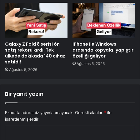
Galaxy Z Fold 8 serisi ön
iPhone ile Windows
satış rekoru kırdı: Tek
arasında kopyala-yapıştır
ülkede dakikada 140 cihaz
özelliği geliyor
satıldı!
Ağustos 5, 2026
Ağustos 5, 2026
Bir yanıt yazın
E-posta adresiniz yayınlanmayacak.
Gerekli alanlar
*
ile
işaretlenmişlerdir
Y
o