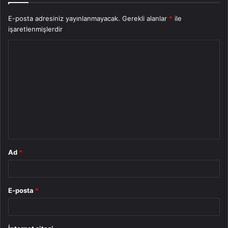
E-posta adresiniz yayınlanmayacak.
Gerekli alanlar
*
ile
işaretlenmişlerdir
Y
o
r
u
m
*
Ad
*
E-posta
*