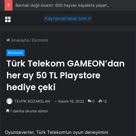
Barınak değil esaret: 600 hayvan kayalıkta yaşam mücadelesi veriyor
Menü
Anasayfa
/
Ekonomi
Ekonomi
Türk Telekom GAMEON’dan
her ay 50 TL Playstore
hediye çeki
TEVFİK BOZARSLAN
Kasım 16, 2022
0
12
1 dakika okuma süresi
Oyunseverler, Türk Telekom’un oyun deneyimini