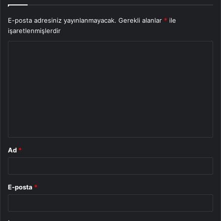
E-posta adresiniz yayınlanmayacak.
Gerekli alanlar
*
ile
işaretlenmişlerdir
Y
o
r
u
m
*
Ad
*
E-posta
*