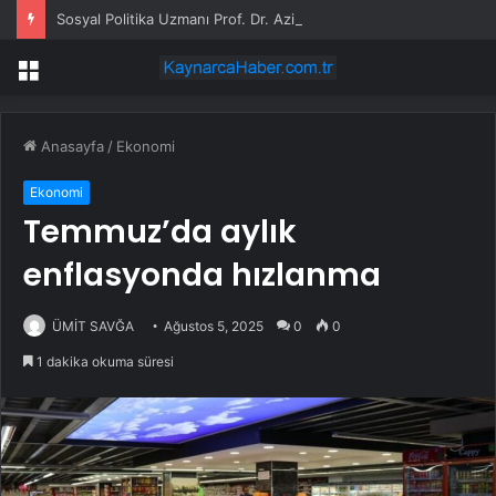
Sosyal Politika Uzmanı Prof. Dr. Aziz Çelik: Hükümet Refahı Artırarak Seçim Kazanma İşinden Çoktan Vazgeçti
Menü
Anasayfa
/
Ekonomi
Ekonomi
Temmuz’da aylık
enflasyonda hızlanma
ÜMİT SAVĞA
Ağustos 5, 2025
0
0
1 dakika okuma süresi