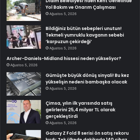
Didim Belediyesi’nden Kent Genelinde
Yol Bakım ve Onarım Çalışması
Ağustos 5, 2026
Bildiğiniz bütün sebepleri unutun!
Tekmeli yumruklu kavganın sebebi
‘karpuzun çekirdeği’
Ağustos 5, 2026
Archer-Daniels-Midland hissesi neden yükseliyor?
Ağustos 5, 2026
Gümüşte büyük dönüş sinyali! Bu kez
yükselişin nedeni bambaşka olacak
Ağustos 5, 2026
Çimsa, yılın ilk yarısında satış
gelirlerini 25,4 milyar TL olarak
gerçekleştirdi
Ağustos 5, 2026
Galaxy Z Fold 8 serisi ön satış rekoru
kırdı: Tek ülkede dakikada 140 cihaz