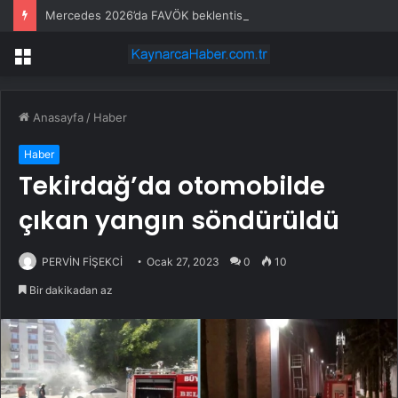
Mercedes 2026’da FAVÖK beklentisini aştı
Menü
Anasayfa
/
Haber
Haber
Tekirdağ’da otomobilde
çıkan yangın söndürüldü
PERVİN FİŞEKCİ
Ocak 27, 2023
0
10
Bir dakikadan az