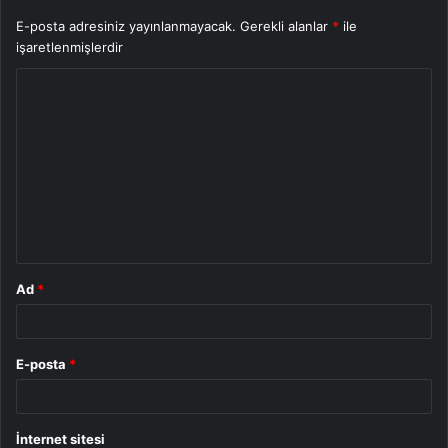
E-posta adresiniz yayınlanmayacak.
Gerekli alanlar
*
ile
işaretlenmişlerdir
Y
o
r
u
m
*
Ad
*
E-posta
*
İnternet sitesi