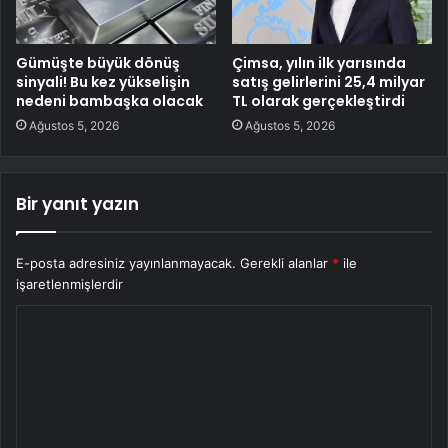
Gümüşte büyük dönüş
Çimsa, yılın ilk yarısında
sinyali! Bu kez yükselişin
satış gelirlerini 25,4 milyar
nedeni bambaşka olacak
TL olarak gerçekleştirdi
Ağustos 5, 2026
Ağustos 5, 2026
Bir yanıt yazın
E-posta adresiniz yayınlanmayacak.
Gerekli alanlar
*
ile
işaretlenmişlerdir
Y
o
r
u
m