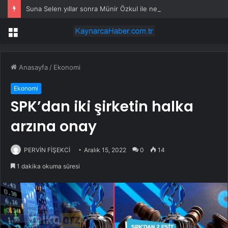
Suna Selen yıllar sonra Münir Özkul ile neden boşandıklarını anlattı: Taze kana ihtiyacım var dedi
Menü
Anasayfa
/
Ekonomi
Ekonomi
SPK’dan iki şirketin halka
arzına onay
PERVİN FİŞEKCİ
Aralık 15, 2022
0
14
1 dakika okuma süresi