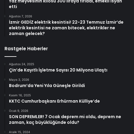
Yaz meyvesinin kilosu 300 liraya fırladı, emekli isyan
etti
Ağustos 7, 2026
İzmir GEDİZ elektrik kesintisi! 22-23 Temmuz İzmir’de
elektrik kesintisi ne zaman bitecek, elektrikler ne
zaman gelecek?
Rastgele Haberler
Ağustos 24, 2025
Çin’de Kayıtlı İşletme Sayısı 20 Milyona Ulaştı
Mayıs 3, 2026
Bodrum’da Yeni Yıla Güneşle Girildi
Kasım 16, 2025
KKTC Cumhurbaşkanı Erhürman Külliye’de
Ocak 9, 2026
SON DEPREMLER! 7 Ocak deprem mi oldu, deprem ne
zaman, kaç büyüklüğünde oldu?
Aralık 15, 2024