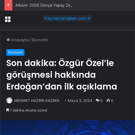
Albüm: 2026 Dünya Yapay Zeka Konferansı Sona Erdi
Menü
Anasayfa
/
Ekonomi
Ekonomi
Son dakika: Özgür Özel’le
görüşmesi hakkında
Erdoğan’dan ilk açıklama
MEHMET HAZBİN KAZBEK
Mayıs 3, 2024
0
0
1 dakika okuma süresi