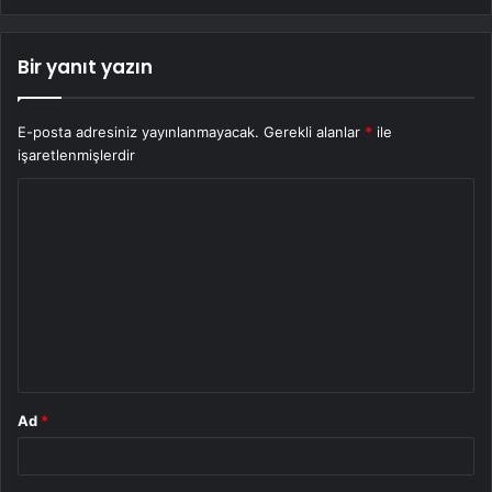
Bir yanıt yazın
E-posta adresiniz yayınlanmayacak.
Gerekli alanlar
*
ile
işaretlenmişlerdir
Y
o
r
u
m
*
Ad
*