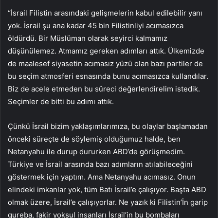
“İsrail Filistin arasındaki gelişmelerin kabul edilebilir yanı
yok. İsrail şu ana kadar 45 bin Filistinliyi acımasızca
öldürdü. Bir Müslüman olarak seyirci kalmamız
düşünülemez. Atmamız gereken adımları attık. Ülkemizde
de maalesef siyasetin acımasız yüzü olan bazı partiler de
bu seçim atmosferi esnasında bunu acımasızca kullandılar.
Biz de acele etmeden bu süreci değerlendirelim istedik.
Seçimler de bitti bu adımı attık.
Çünkü İsrail bizim yaklaşımlarımıza, bu olaylar başlamadan
önceki süreçte de söylemiş olduğumuz halde, ben
Netanyahu ile durup dururken ABD’de görüşmedim.
Türkiye ve İsrail arasında bazı adımların atılabileceğini
göstermek için yaptım. Ama Netanyahu acımasız. Onun
elindeki imkanlar yok, tüm Batı İsrail’e çalışıyor. Başta ABD
olmak üzere, İsrail’e çalışıyorlar. Ne yazık ki Filistin’İn garip
gureba, fakir yoksul insanları İsrail’in bu bombaları