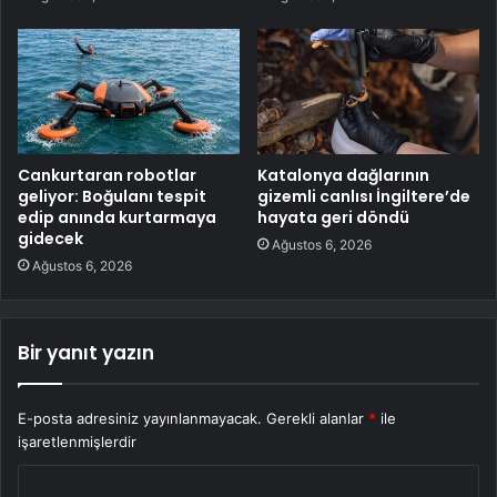
Cankurtaran robotlar
Katalonya dağlarının
geliyor: Boğulanı tespit
gizemli canlısı İngiltere’de
edip anında kurtarmaya
hayata geri döndü
gidecek
Ağustos 6, 2026
Ağustos 6, 2026
Bir yanıt yazın
E-posta adresiniz yayınlanmayacak.
Gerekli alanlar
*
ile
işaretlenmişlerdir
Y