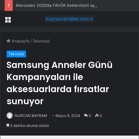
Mercedes 2026’da FAVÖK beklentisini aştı
Menü
Anasayfa
/
Teknoloji
Teknoloji
Samsung Anneler Günü
Kampanyaları ile
aksesuarlarda fırsatlar
sunuyor
NURCAN BAYRAM
Mayıs 9, 2024
0
0
2 dakika okuma süresi