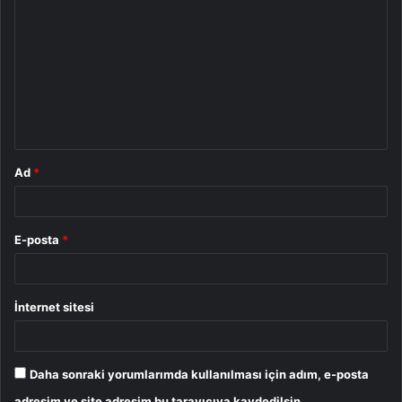
o
r
u
m
*
Ad
*
E-posta
*
İnternet sitesi
Daha sonraki yorumlarımda kullanılması için adım, e-posta
adresim ve site adresim bu tarayıcıya kaydedilsin.