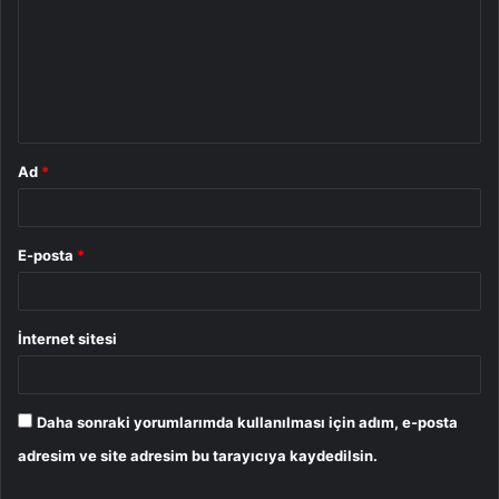
r
u
m
*
Ad
*
E-posta
*
İnternet sitesi
Daha sonraki yorumlarımda kullanılması için adım, e-posta
adresim ve site adresim bu tarayıcıya kaydedilsin.