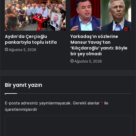
Aydın’da Çerçioğlu
Yarkadaş’ın sözlerine
pankartıyla toplu istifa
Mansur Yavaş’tan
‘Kılıçdaroğlu’ yanıtı: Böyle
Ağustos 5, 2026
bir şey olmadı
Ağustos 5, 2026
Bir yanıt yazın
E-posta adresiniz yayınlanmayacak.
Gerekli alanlar
*
ile
işaretlenmişlerdir
Y
o