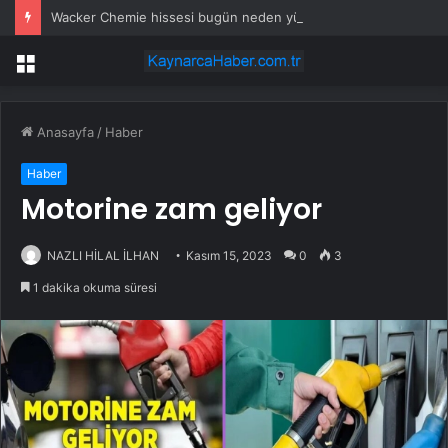
Wacker Chemie hissesi bugün neden yükseliyor?
Menü
Anasayfa
/
Haber
Haber
Motorine zam geliyor
NAZLI HİLAL İLHAN
Kasım 15, 2023
0
3
1 dakika okuma süresi