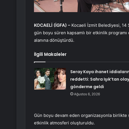
KOCAELİ (İGFA) –
Kocaeli İzmit Belediyesi, 14
gün boyu süren kapsamlı bir etkinlik programı 
alanına dönüştürdü.
İlgili Makaleler
Seray Kaya ihanet iddiaların
reddetti: Sahra Işık’tan ola
gönderme geldi
Ağustos 6, 2026
Gün boyu devam eden organizasyonla birlikte şe
etkinlik atmosferi oluşturuldu.