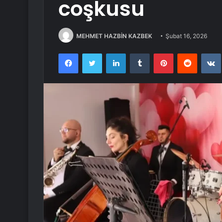
coşkusu
MEHMET HAZBİN KAZBEK
Şubat 16, 2026
Facebook
Twitter
LinkedIn
Tumblr
Pinterest
Reddit