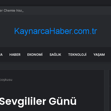
r Chemie hissesi bugün neden yükseliyor?
FA
HABER
EKONOMI
SAĞLIK
TEKNOLOJI
YAŞAM
ü coşkusu
 Sevgililer Günü