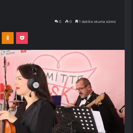
0
0
1 dakika okuma süresi
VKontakte
Odnoklassniki
Pocket