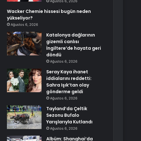
Ağustos 6, 2026
Wacker Chemie hissesi bugün neden
yükseliyor?
Ağustos 6, 2026
Katalonya dağlarının
gizemli canlısı
İngiltere’de hayata geri
döndü
Ağustos 6, 2026
Seray Kaya ihanet
iddialarını reddetti:
Sahra Işık’tan olay
gönderme geldi
Ağustos 6, 2026
Tayland’da Çeltik
Sezonu Bufalo
Yarışlarıyla Kutlandı
Ağustos 6, 2026
Albüm: Shanghai’da