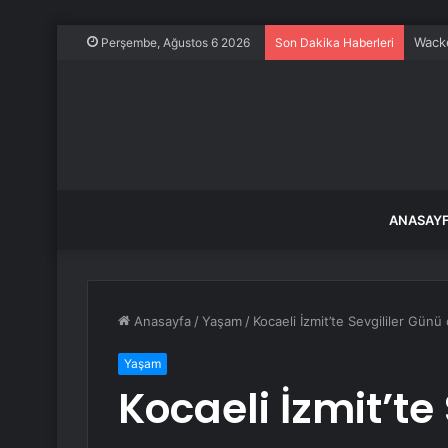
Wacke
Perşembe, Ağustos 6 2026
Son Dakika Haberleri
ANASAY
Anasayfa
/
Yaşam
/
Kocaeli İzmit’te Sevgililer Gün
Yaşam
Kocaeli İzmit’te