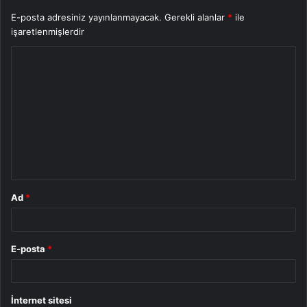
E-posta adresiniz yayınlanmayacak.
Gerekli alanlar
*
ile
işaretlenmişlerdir
Y
o
r
u
m
*
Ad
*
E-posta
*
İnternet sitesi