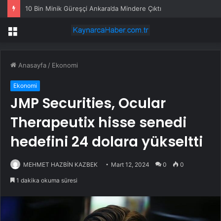
10 Bin Minik Güreşçi Ankara’da Mindere Çıktı
Menü
Anasayfa
/
Ekonomi
Ekonomi
JMP Securities, Ocular
Therapeutix hisse senedi
hedefini 24 dolara yükseltti
MEHMET HAZBİN KAZBEK
Mart 12, 2024
0
0
1 dakika okuma süresi