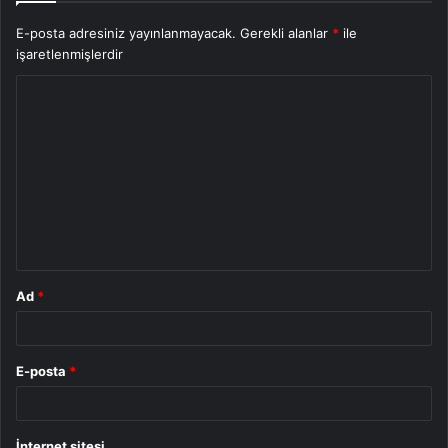
E-posta adresiniz yayınlanmayacak.
Gerekli alanlar
*
ile
işaretlenmişlerdir
Y
o
r
u
m
*
Ad
*
E-posta
*
İnternet sitesi