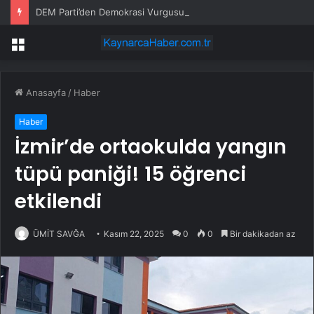
DEM Parti’den Demokrasi Vurgusu
Menü
Anasayfa
/
Haber
Haber
İzmir’de ortaokulda yangın
tüpü paniği! 15 öğrenci
etkilendi
ÜMİT SAVĞA
Kasım 22, 2025
0
0
Bir dakikadan az