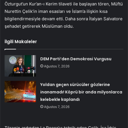
Özturgut’un Kur’an-ı Kerim tilaveti ile başlayan tören, Müftü
Nurettin Çelik’in iman esasları ve İslam’a ilişkin kısa
bilgilendirmesiyle devam etti. Daha sonra İtalyan Salvatore
şehadet getirerek Müslüman oldu.
İlgili Makaleler
DEM Parti’den Demokrasi Vurgusu
Ağustos 7, 2026
Yoldan geçen sürücüler gözlerine
inanamadı! Köprü bir anda milyonlarca
kelebekle kaplandı
Ağustos 7, 2026
Törenin ardından La Rocca’yı tebrik eden Çelik, İsa İdris