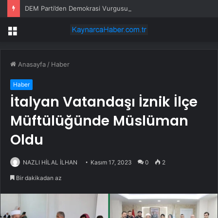
DEM Parti’den Demokrasi Vurgusu
Menü
Anasayfa
/
Haber
Haber
İtalyan Vatandaşı İznik İlçe
Müftülüğünde Müslüman
Oldu
NAZLI HİLAL İLHAN
Kasım 17, 2023
0
2
Bir dakikadan az