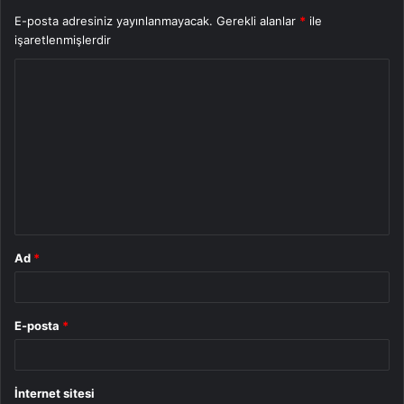
E-posta adresiniz yayınlanmayacak.
Gerekli alanlar
*
ile
işaretlenmişlerdir
Y
o
r
u
m
*
Ad
*
E-posta
*
İnternet sitesi