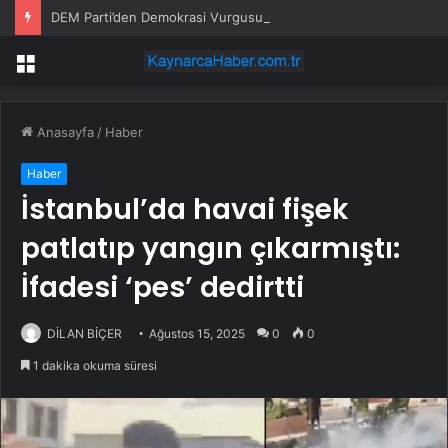
DEM Parti’den Demokrasi Vurgusu
Menü
Anasayfa
/
Haber
Haber
İstanbul’da havai fişek
patlatıp yangın çıkarmıştı:
İfadesi ‘pes’ dedirtti
DİLAN BİÇER
Ağustos 15, 2025
0
0
1 dakika okuma süresi