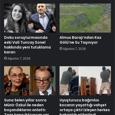
Doku soruşturmasında
Almus Barajı’ndan Kaz
eski Vali Tuncay Sonel
Gölü’ne Su Taşınıyor
hakkında yeni tutuklama
Ağustos 7, 2026
kararı
Ağustos 7, 2026
Suna Selen yıllar sonra
Uyuşturucu bağımlısı
Münir Özkul ile neden
kocanın yaşattığı vahşet
boşandıklarını anlattı:
ortaya çıktı! İzleyen herkes
Taze kana ihtiyacım var
bakanlığı etiketledi