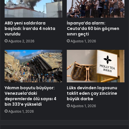
ABD yeni saldırılara
İspanya’da alarm:
başladı: İran’da 4 nokta
Ceuta’da 60 bin göçmen
vuruldu
sınırı geçti
Ağustos 2, 2026
Ağustos 1, 2026
Yıkımın boyutu büyüyor:
Lüks devinden logosunu
Venezuela’daki
taklit eden çay zincirine
depremlerde ölü sayısı 4
büyük darbe
bin 333’e yükseldi
Ağustos 1, 2026
Ağustos 1, 2026