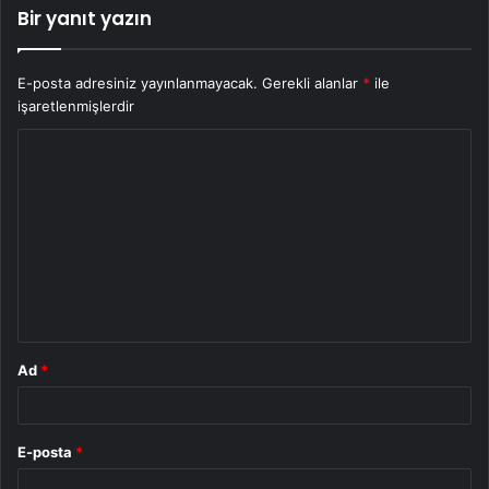
Bir yanıt yazın
E-posta adresiniz yayınlanmayacak.
Gerekli alanlar
*
ile
işaretlenmişlerdir
Y
o
r
u
m
*
Ad
*
E-posta
*