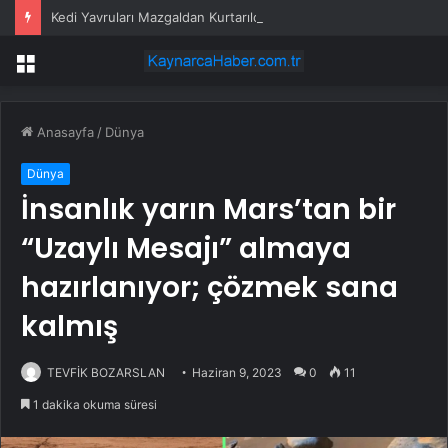
Kedi Yavruları Mazgaldan Kurtarıldı
Menü
Anasayfa
/
Dünya
Dünya
İnsanlık yarın Mars’tan bir
“Uzaylı Mesajı” almaya
hazırlanıyor; çözmek sana
kalmış
TEVFİK BOZARSLAN
Haziran 9, 2023
0
11
1 dakika okuma süresi