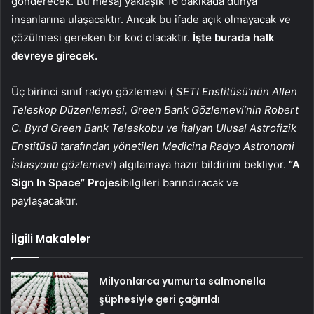
gönderecek. Bu mesaj yaklaşık 16 dakikada dünya
insanlarına ulaşacaktır. Ancak bu ifade açık olmayacak ve
çözülmesi gereken bir kod olacaktır.
İşte burada halk
devreye girecek.
Üç birinci sınıf radyo gözlemevi (
SETI Enstitüsü’nün Allen
Teleskop Düzenlemesi, Green Bank Gözlemevi’nin Robert
C. Byrd Green Bank Teleskobu ve İtalyan Ulusal Astrofizik
Enstitüsü tarafından yönetilen Medicina Radyo Astronomi
İstasyonu gözlemevi
) algılamaya hazır bildirimi bekliyor.
“A
Sign In Space” Projesi
bilgileri barındıracak ve
paylaşacaktır.
İlgili Makaleler
Milyonlarca yumurta salmonella
şüphesiyle geri çağırıldı