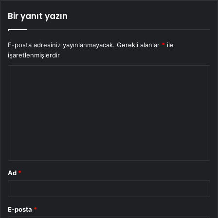
Bir yanıt yazın
E-posta adresiniz yayınlanmayacak.
Gerekli alanlar
*
ile
işaretlenmişlerdir
Y
o
r
u
m
*
Ad
*
E-posta
*