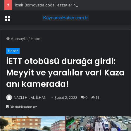
İzmir Bornova’da doğal lezzetler halkla buluşuyor
Menü
Anasayfa
/
Haber
Haber
İETT otobüsü durağa girdi:
Meyyit ve yaralılar var! Kaza
anı kamerada!
NAZLI HİLAL İLHAN
Şubat 2, 2023
0
11
Bir dakikadan az