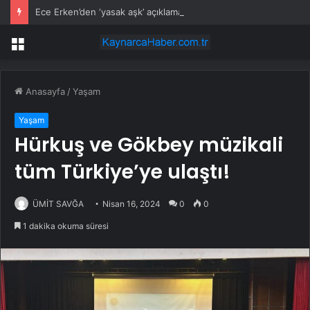
Ece Erken’den ‘yasak aşk’ açıklaması: Hukuki yollara başvuruyor
Menü
Anasayfa
/
Yaşam
Yaşam
Hürkuş ve Gökbey müzikali
tüm Türkiye’ye ulaştı!
ÜMİT SAVĞA
Nisan 16, 2024
0
0
1 dakika okuma süresi