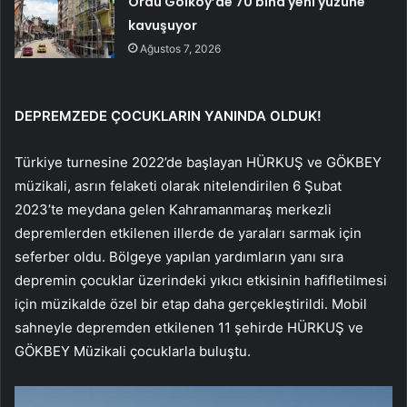
Ordu Gölköy’de 70 bina yeni yüzüne
kavuşuyor
Ağustos 7, 2026
DEPREMZEDE ÇOCUKLARIN YANINDA OLDUK!
Türkiye turnesine 2022’de başlayan HÜRKUŞ ve GÖKBEY
müzikali, asrın felaketi olarak nitelendirilen 6 Şubat
2023’te meydana gelen Kahramanmaraş merkezli
depremlerden etkilenen illerde de yaraları sarmak için
seferber oldu. Bölgeye yapılan yardımların yanı sıra
depremin çocuklar üzerindeki yıkıcı etkisinin hafifletilmesi
için müzikalde özel bir etap daha gerçekleştirildi. Mobil
sahneyle depremden etkilenen 11 şehirde HÜRKUŞ ve
GÖKBEY Müzikali çocuklarla buluştu.