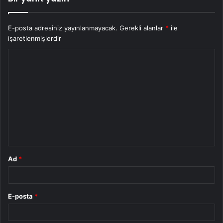
E-posta adresiniz yayınlanmayacak.
Gerekli alanlar
*
ile
işaretlenmişlerdir
Y
o
r
u
m
*
Ad
*
E-posta
*