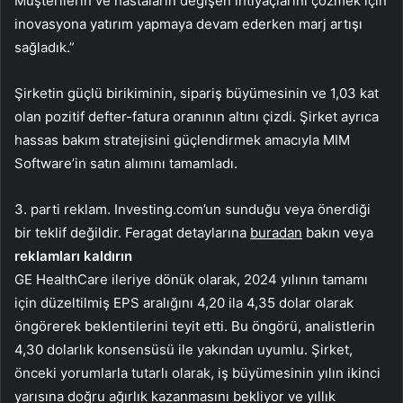
Müşterilerin ve hastaların değişen ihtiyaçlarını çözmek için
inovasyona yatırım yapmaya devam ederken marj artışı
sağladık.”
Şirketin güçlü birikiminin, sipariş büyümesinin ve 1,03 kat
olan pozitif defter-fatura oranının altını çizdi. Şirket ayrıca
hassas bakım stratejisini güçlendirmek amacıyla MIM
Software’in satın alımını tamamladı.
3. parti reklam. Investing.com’un sunduğu veya önerdiği
bir teklif değildir. Feragat detaylarına
buradan
bakın veya
reklamları kaldırın
GE HealthCare ileriye dönük olarak, 2024 yılının tamamı
için düzeltilmiş EPS aralığını 4,20 ila 4,35 dolar olarak
öngörerek beklentilerini teyit etti. Bu öngörü, analistlerin
4,30 dolarlık konsensüsü ile yakından uyumlu. Şirket,
önceki yorumlarla tutarlı olarak, iş büyümesinin yılın ikinci
yarısına doğru ağırlık kazanmasını bekliyor ve yıllık