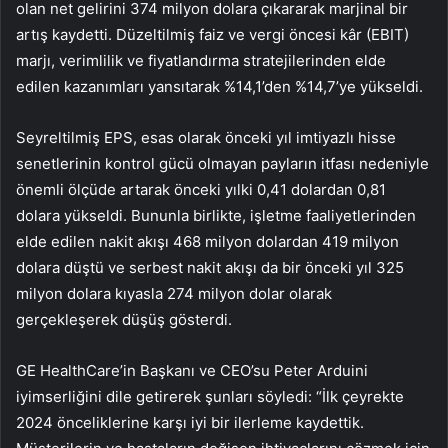
olan net gelirini 374 milyon dolara çıkararak marjinal bir
artış kaydetti. Düzeltilmiş faiz ve vergi öncesi kâr (EBIT)
marjı, verimlilik ve fiyatlandırma stratejilerinden elde
edilen kazanımları yansıtarak %14,1’den %14,7’ye yükseldi.
Seyreltilmiş EPS, esas olarak önceki yıl imtiyazlı hisse
senetlerinin kontrol gücü olmayan payların itfası nedeniyle
önemli ölçüde artarak önceki yılki 0,41 dolardan 0,81
dolara yükseldi. Bununla birlikte, işletme faaliyetlerinden
elde edilen nakit akışı 468 milyon dolardan 419 milyon
dolara düştü ve serbest nakit akışı da bir önceki yıl 325
milyon dolara kıyasla 274 milyon dolar olarak
gerçekleşerek düşüş gösterdi.
GE HealthCare’in Başkanı ve CEO’su Peter Arduini
iyimserliğini dile getirerek şunları söyledi: “İlk çeyrekte
2024 önceliklerine karşı iyi bir ilerleme kaydettik.