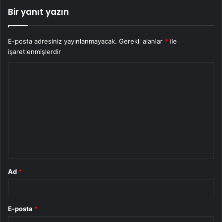
Bir yanıt yazın
E-posta adresiniz yayınlanmayacak.
Gerekli alanlar
*
ile
işaretlenmişlerdir
Y
o
r
u
m
*
Ad
*
E-posta
*