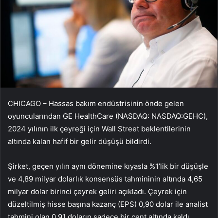
CHICAGO – Hassas bakım endüstrisinin önde gelen
oyuncularından GE HealthCare (NASDAQ: NASDAQ:
GEHC
),
2024 yılının ilk çeyreği için Wall Street beklentilerinin
altında kalan hafif bir gelir düşüşü bildirdi.
Şirket, geçen yılın aynı dönemine kıyasla %1’lik bir düşüşle
ve 4,89 milyar dolarlık konsensüs tahmininin altında 4,65
milyar dolar birinci çeyrek geliri açıkladı. Çeyrek için
düzeltilmiş hisse başına kazanç (EPS) 0,90 dolar ile analist
tahmini olan 0,91 doların sadece bir cent altında kaldı.