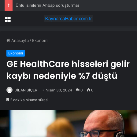
Ünlü isimlerin Ahbap soruşturmasındaki ifadesi ortaya çıktı
Menü
Anasayfa
/
Ekonomi
Ekonomi
GE HealthCare hisseleri gelir
kaybı nedeniyle %7 düştü
DİLAN BİÇER
Nisan 30, 2024
0
0
2 dakika okuma süresi