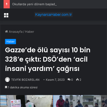
Okullarda yeni dönem başladı: MEB yönetmeliği değişti
Menü
Anasayfa
/
Haber
Haber
Gazze’de ölü sayısı 10 bin
328’e çıktı: DSÖ’den ‘acil
insani yardım’ çağrısı
TEVFİK BOZARSLAN
Kasım 7, 2023
0
2
1 dakika okuma süresi