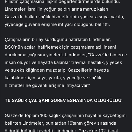
Filistin çatışmasına ilişkin değerlendirmelerde bulundu.
Lindmeier,
İsrail’in yoğun saldırılarına maruz kalan
Gazze’de halkın sağlık hizmetlerinin yanı sıra suya, yakıta,
yiyeceğe güvenli erişime ihtiyacı olduğunu belirtti.
Çatışmaların bir ay sürdüğünü hatırlatan Lindmeier,
DSÖ’nün acıları hafifletmek için çatışmalara acil insani
duraklama çağrısını yineledi. Lindmeier, “Gazze’de binlerce
insan ölüyor ve hayatta kalanlar travma, hastalık, yiyecek
ve su eksikliğinden muzdarip. Gazzelilerin hayatta
kalabilmek için suya, yakıta, yiyeceğe ve sağlık
hizmetlerine güvenli erişime ihtiyacı var.”
’16 SAĞLIK ÇALIŞANI GÖREV ESNASINDA ÖLDÜRÜLDÜ’
Gazze’de toplam 160 sağlık çalışanının hayatını kaybettiğini
belirten Lindmeier, bunlardan 16’sının görev sırasında
öldürüldüğünü kaydetti. Lindmeier, Gazze’de 102, işgal