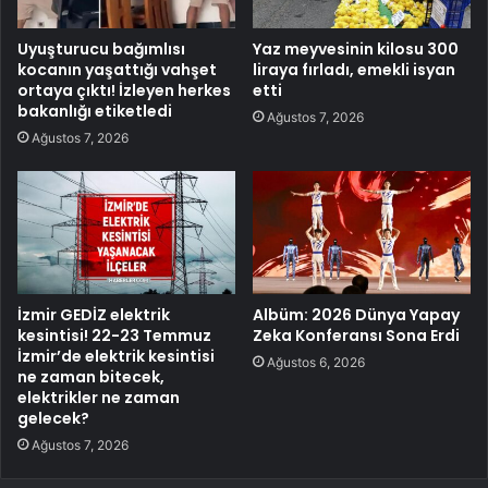
Uyuşturucu bağımlısı
Yaz meyvesinin kilosu 300
kocanın yaşattığı vahşet
liraya fırladı, emekli isyan
ortaya çıktı! İzleyen herkes
etti
bakanlığı etiketledi
Ağustos 7, 2026
Ağustos 7, 2026
İzmir GEDİZ elektrik
Albüm: 2026 Dünya Yapay
kesintisi! 22-23 Temmuz
Zeka Konferansı Sona Erdi
İzmir’de elektrik kesintisi
Ağustos 6, 2026
ne zaman bitecek,
elektrikler ne zaman
gelecek?
Ağustos 7, 2026