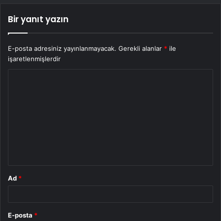
Bir yanıt yazın
E-posta adresiniz yayınlanmayacak.
Gerekli alanlar
*
ile
işaretlenmişlerdir
Y
o
r
u
m
*
Ad
*
E-posta
*