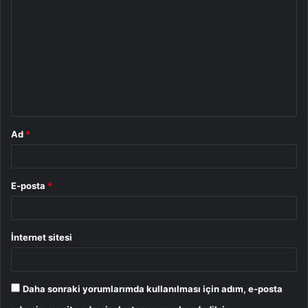
o
r
u
m
*
Ad
*
E-posta
*
İnternet sitesi
Daha sonraki yorumlarımda kullanılması için adım, e-posta