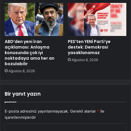
ABD’den yeni İran
PES’ten YENİ Parti’ye
açıklaması: Anlaşma
destek: Demokrasi
konusunda çok iyi
yasaklanamaz
noktadayız ama her an
Ağustos 8, 2026
bozulabilir
Ağustos 8, 2026
Bir yanıt yazın
E-posta adresiniz yayınlanmayacak.
Gerekli alanlar
*
ile
işaretlenmişlerdir
Y