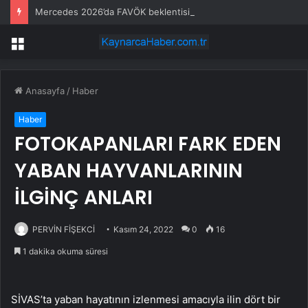
Mercedes 2026’da FAVÖK beklentisini aştı
Menü
Anasayfa
/
Haber
Haber
FOTOKAPANLARI FARK EDEN
YABAN HAYVANLARININ
İLGİNÇ ANLARI
PERVİN FİŞEKCİ
Kasım 24, 2022
0
16
1 dakika okuma süresi
SİVAS’ta yaban hayatının izlenmesi amacıyla ilin dört bir