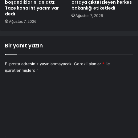
boşandıklarını anlattı:
ortaya çıktı! İzleyen herkes
Taze kana ihtiyacım var
bakanlığı etiketledi
dedi
Ağustos 7, 2026
Ağustos 7, 2026
Bir yanıt yazın
E-posta adresiniz yayınlanmayacak.
Gerekli alanlar
*
ile
işaretlenmişlerdir
Y
o
r
u
m
*