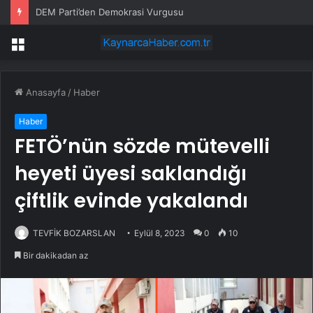
DEM Parti’den Demokrasi Vurgusu
Menü
Anasayfa
/
Haber
Haber
FETÖ’nün sözde mütevelli
heyeti üyesi saklandığı
çiftlik evinde yakalandı
TEVFİK BOZARSLAN
Eylül 8, 2023
0
10
Bir dakikadan az