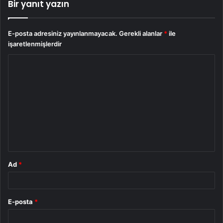
Bir yanıt yazın
E-posta adresiniz yayınlanmayacak.
Gerekli alanlar
*
ile
işaretlenmişlerdir
Y
o
r
u
m
*
Ad
*
E-posta
*