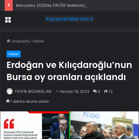
Mercedes 2026’da FAVÖK beklentisini aştı
Menü
Anasayfa
/
Haber
Haber
Erdoğan ve Kılıçdaroğlu’nun
Bursa oy oranları açıklandı
TEVFİK BOZARSLAN
Haziran 18, 2023
0
12
1 dakika okuma süresi