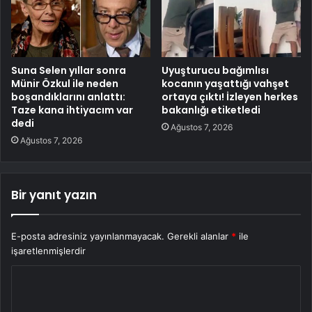
Suna Selen yıllar sonra
Uyuşturucu bağımlısı
Münir Özkul ile neden
kocanın yaşattığı vahşet
boşandıklarını anlattı:
ortaya çıktı! İzleyen herkes
Taze kana ihtiyacım var
bakanlığı etiketledi
dedi
Ağustos 7, 2026
Ağustos 7, 2026
Bir yanıt yazın
E-posta adresiniz yayınlanmayacak.
Gerekli alanlar
*
ile
işaretlenmişlerdir
Y
o