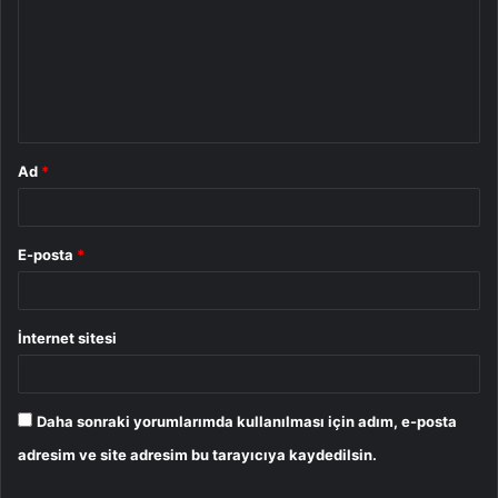
r
u
m
*
Ad
*
E-posta
*
İnternet sitesi
Daha sonraki yorumlarımda kullanılması için adım, e-posta
adresim ve site adresim bu tarayıcıya kaydedilsin.