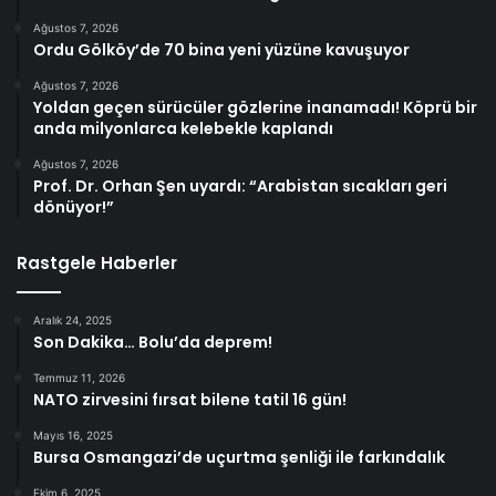
Ağustos 7, 2026
Ordu Gölköy’de 70 bina yeni yüzüne kavuşuyor
Ağustos 7, 2026
Yoldan geçen sürücüler gözlerine inanamadı! Köprü bir
anda milyonlarca kelebekle kaplandı
Ağustos 7, 2026
Prof. Dr. Orhan Şen uyardı: “Arabistan sıcakları geri
dönüyor!”
Rastgele Haberler
Aralık 24, 2025
Son Dakika… Bolu’da deprem!
Temmuz 11, 2026
NATO zirvesini fırsat bilene tatil 16 gün!
Mayıs 16, 2025
Bursa Osmangazi’de uçurtma şenliği ile farkındalık
Ekim 6, 2025