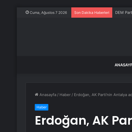
DEM Part
Cuma, Ağustos 7 2026
Son Dakika Haberleri
ANASAY
Anasayfa
/
Haber
/
Erdoğan, AK Parti’nin Antalya ad
Haber
Erdoğan, AK Par