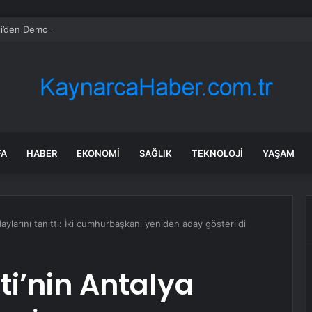
i’den Demokrasi Vurgusu
FA
HABER
EKONOMI
SAĞLIK
TEKNOLOJI
YAŞAM
aylarını tanıttı: İki cumhurbaşkanı yeniden aday gösterildi
ti’nin Antalya