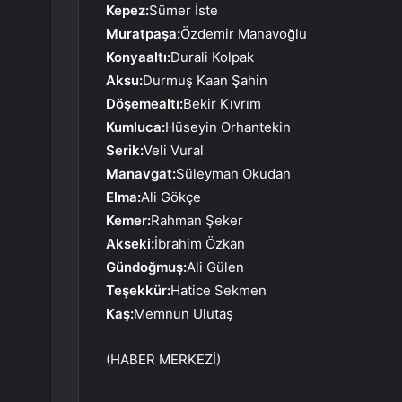
Kepez:
Sümer İste
Muratpaşa:
Özdemir Manavoğlu
Konyaaltı:
Durali Kolpak
Aksu:
Durmuş Kaan Şahin
Döşemealtı:
Bekir Kıvrım
Kumluca:
Hüseyin Orhantekin
Serik:
Veli Vural
Manavgat:
Süleyman Okudan
Elma:
Ali Gökçe
Kemer:
Rahman Şeker
Akseki:
İbrahim Özkan
Gündoğmuş:
Ali Gülen
Teşekkür:
Hatice Sekmen
Kaş:
Memnun Ulutaş
(HABER MERKEZİ)