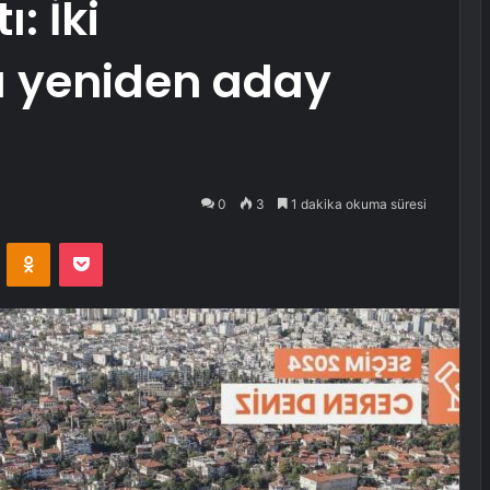
: İki
 yeniden aday
0
3
1 dakika okuma süresi
VKontakte
Odnoklassniki
Pocket