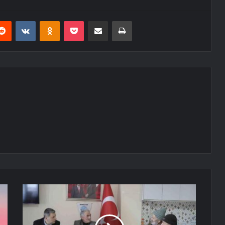
erest
Reddit
VKontakte
Odnoklassniki
Pocket
E-Posta ile paylaş
Yazdır