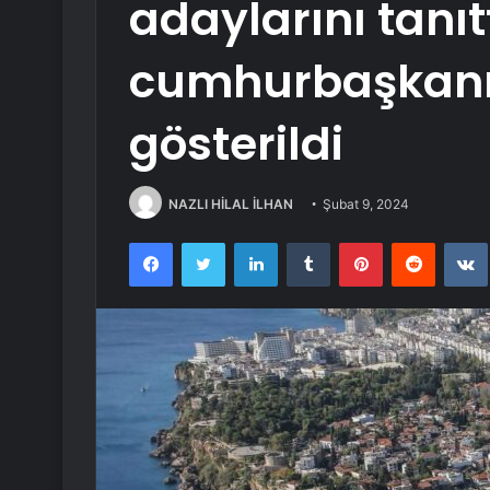
adaylarını tanıttı
cumhurbaşkanı
gösterildi
NAZLI HİLAL İLHAN
Şubat 9, 2024
Facebook
Twitter
LinkedIn
Tumblr
Pinterest
Reddit