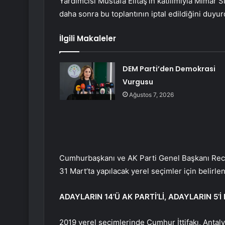
Yardımcısı Mustafa Elitaş’ın katılımıyla Mimar 
daha sonra bu toplantının iptal edildiğini duyur
İlgili Makaleler
DEM Parti’den Demokrasi
Vurgusu
Ağustos 7, 2026
Cumhurbaşkanı ve AK Parti Genel Başkanı Recep
31 Mart’ta yapılacak yerel seçimler için belirlen
ADAYLARIN 14’Ü AK PARTİ’Lİ, ADAYLARIN 5’İ 
2019 yerel seçimlerinde Cumhur İttifakı, Antaly