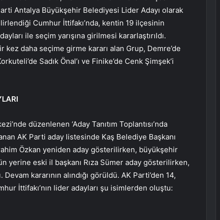
Parti Antalya Büyükşehir Belediyesi Lider Adayı olarak
lendiği Cumhur İttifakı’nda, kentin 19 ilçesinin
yları ile seçim yarışına girilmesi kararlaştırıldı.
bir kez daha seçime girme kararı alan Grup, Demre’de
orkuteli’de Sadık Önal’ı ve Finike’de Cenk Şimşek’i
YLARI
ezi’nde düzenlenen ‘Aday Tanıtım Toplantısı’nda
anan AK Parti aday listesinde Kaş Belediye Başkanı
ahim Özkan yeniden aday gösterilirken, büyükşehir
 yerine eski il başkanı Rıza Sümer aday gösterilirken,
ı. Devam kararının alındığı görüldü. AK Parti’den 14,
ur İttifakı’nın lider adayları şu isimlerden oluştu: