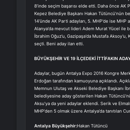
8’inde seçim başarısı elde etti. Daha önce AK 
Kepez Belediye Başkanı Hakan Tütüncü’nün belir
14’ünde AK Parti adayları, 5. MHP’de ise MHP ada
Alanya’da mevcut lideri Adem Murat Yücel ile 
İbrahim Oğuz’u, Gazipaşa’da Mustafa Aksoy’u, K
seçti. Beni aday ilan etti.
BÜYÜKŞEHİR VE 19 İLÇEDEKİ İTTİFAKIN ADA
Adaylar, bugün Antalya Expo 2016 Kongre Merk
Erdoğan tarafından kamuoyuna açıklandı. Açıkl
Memnun Ulutaş ve Akseki Belediye Başkanı İbr
belediyesine aday gösterilen Hakan Tütüncü’nün
Aksu’ya da yeni adaylar eklendi. Serik ve Elmal
MHP’den 5 olmak üzere Antalya’da tanıtılan Cumh
Antalya Büyükşehir:
Hakan Tütüncü