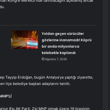
Sinan Kongre Merkezi’nde tanıtılacağını açıklamış ancak
du.
Yoldan geçen sürücüler
gözlerine inanamadı! Köprü
bir anda milyonlarca
kelebekle kaplandı
Ağustos 7, 2026
 Tayyip Erdoğan, bugün Antalya’ya yaptığı ziyarette,
en ilçe belediye başkan adaylarını tanıttı.
MHP’Lİ
a’nın 6’sı AK Parti, 2’si MHP olmak üzere 19 ilçesinin