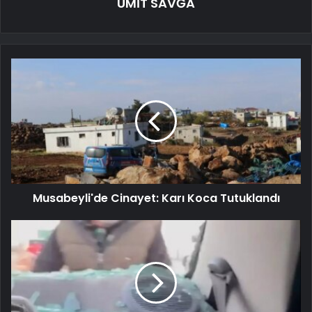
ÜMİT SAVĞA
Musabeyli'de Cinayet: Karı Koca Tutuklandı