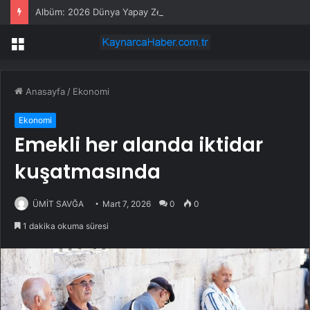
Albüm: 2026 Dünya Yapay Zeka Konferansı Sona Erdi
Menü
Anasayfa
/
Ekonomi
Ekonomi
Emekli her alanda iktidar
kuşatmasında
ÜMİT SAVĞA
Mart 7, 2026
0
0
1 dakika okuma süresi