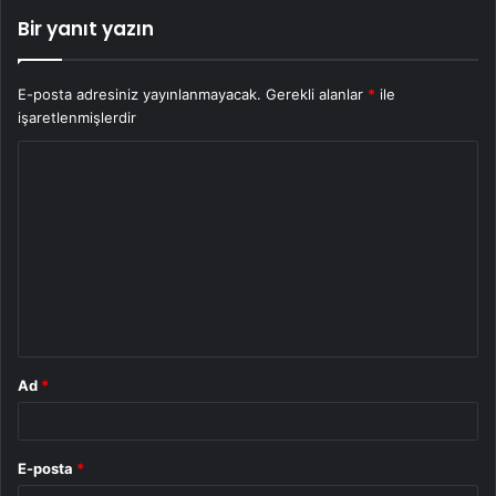
Bir yanıt yazın
E-posta adresiniz yayınlanmayacak.
Gerekli alanlar
*
ile
işaretlenmişlerdir
Y
o
r
u
m
*
Ad
*
E-posta
*