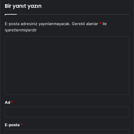
Bir yanıt yazın
E-posta adresiniz yayınlanmayacak.
Gerekli alanlar
*
ile
işaretlenmişlerdir
Y
o
r
u
m
*
Ad
*
E-posta
*