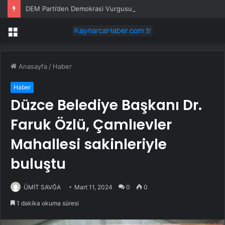
DEM Parti’den Demokrasi Vurgusu
Menü
Anasayfa
/
Haber
Haber
Düzce Belediye Başkanı Dr.
Faruk Özlü, Çamlıevler
Mahallesi sakinleriyle
buluştu
ÜMİT SAVĞA
Mart 11, 2024
0
0
1 dakika okuma süresi