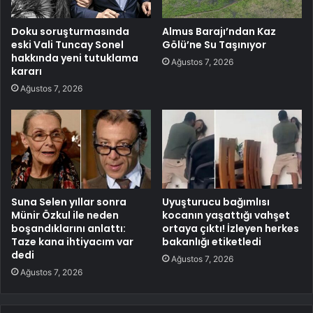
Doku soruşturmasında
Almus Barajı’ndan Kaz
eski Vali Tuncay Sonel
Gölü’ne Su Taşınıyor
hakkında yeni tutuklama
Ağustos 7, 2026
kararı
Ağustos 7, 2026
Suna Selen yıllar sonra
Uyuşturucu bağımlısı
Münir Özkul ile neden
kocanın yaşattığı vahşet
boşandıklarını anlattı:
ortaya çıktı! İzleyen herkes
Taze kana ihtiyacım var
bakanlığı etiketledi
dedi
Ağustos 7, 2026
Ağustos 7, 2026