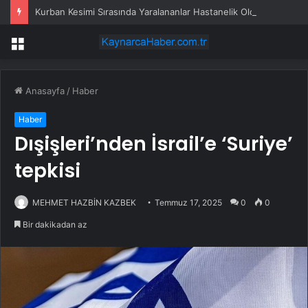
Kurban Kesimi Sırasında Yaralananlar Hastanelik Oldu
Menü
Anasayfa
/
Haber
Haber
Dışişleri’nden İsrail’e ‘Suriye’
tepkisi
MEHMET HAZBİN KAZBEK
Temmuz 17, 2025
0
0
Bir dakikadan az