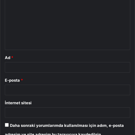
o
r
u
m
*
Ad
*
E-posta
*
İnternet sitesi
Daha sonraki yorumlarımda kullanılması için adım, e-posta
adresim ve site adresim bu tarayıcıya kaydedilsin.