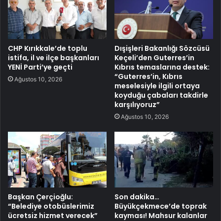
CHP Kırıkkale’de toplu
Dışişleri Bakanlığı Sözcüsü
istifa, il ve ilçe başkanları
Keçeli’den Guterres’in
YENİ Parti’ye geçti
Kıbrıs temaslarına destek:
“Guterres’in, Kıbrıs
Ağustos 10, 2026
meselesiyle ilgili ortaya
koyduğu çabaları takdirle
karşılıyoruz”
Ağustos 10, 2026
Başkan Çerçioğlu:
Son dakika…
“Belediye otobüslerimiz
Büyükçekmece’de toprak
ücretsiz hizmet verecek”
kayması! Mahsur kalanlar