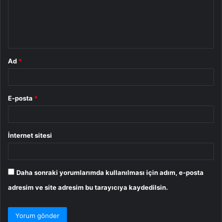
u
m
*
Ad
*
E-posta
*
İnternet sitesi
Daha sonraki yorumlarımda kullanılması için adım, e-posta
adresim ve site adresim bu tarayıcıya kaydedilsin.