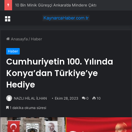
10 Bin Minik Güreşçi Ankara’da Mindere Çıktı
Menü
Anasayfa
/
Haber
Haber
Cumhuriyetin 100. Yılında
Konya’dan Türkiye’ye
Hediye
NAZLI HİLAL İLHAN
Ekim 28, 2023
0
10
1 dakika okuma süresi