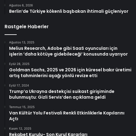
Ağustos 6, 2026
Berlin’de Türkiye kökenli başbakan ihtimali güçleniyor
Rastgele Haberler
Ağustos 13, 2025
Melius Research, Adobe gibi SaaS oyuncuları için
işlerin ’daha kötüye gidebileceği’ konusunda uyarıyor
Eylül 28, 2025
Goldman Sachs, 2025 ve 2026 için küresel bakır üretimi
artış tahminlerini aşağı yönlü revize etti
Eylül 17, 2024
Trump’a Ukrayna destekçisi suikast girişiminde
bulunmuştu: Gizli Servis’den açıklama geldi
Temmuz 15, 2025
Van Kültür Yolu Festivali Renkli Etkinliklerle Kapılarını
Açtı
Kasım 12, 2025
Rekabet Kurulu- Son Kurul Kararları