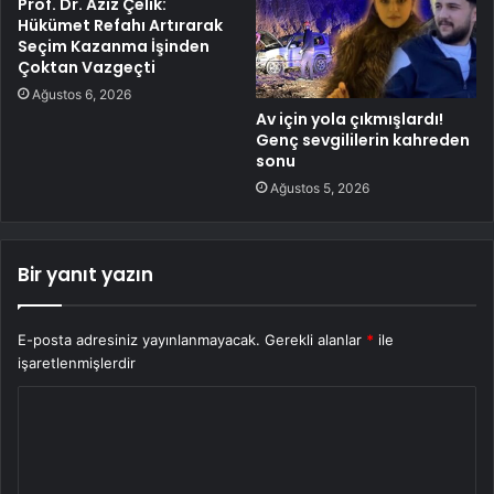
Prof. Dr. Aziz Çelik:
Hükümet Refahı Artırarak
Seçim Kazanma İşinden
Çoktan Vazgeçti
Ağustos 6, 2026
Av için yola çıkmışlardı!
Genç sevgililerin kahreden
sonu
Ağustos 5, 2026
Bir yanıt yazın
E-posta adresiniz yayınlanmayacak.
Gerekli alanlar
*
ile
işaretlenmişlerdir
Y
o
r