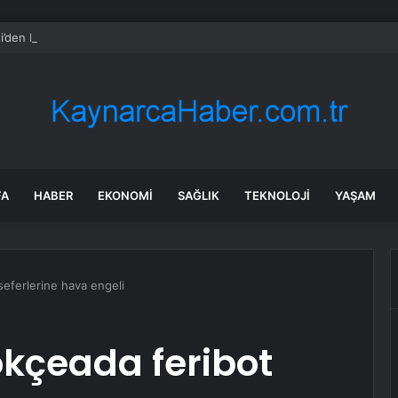
i’den Demokrasi Vurgusu
FA
HABER
EKONOMI
SAĞLIK
TEKNOLOJI
YAŞAM
eferlerine hava engeli
kçeada feribot