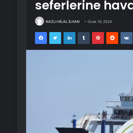
seferlerine hav
NAZLI HİLAL İLHAN
Ocak 19, 2024
Facebook
Twitter
LinkedIn
Tumblr
Pinterest
Reddit