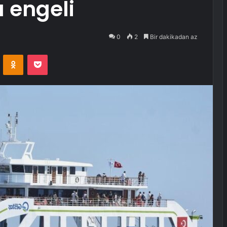
a engeli
0
2
Bir dakikadan az
VKontakte
Odnoklassniki
Pocket