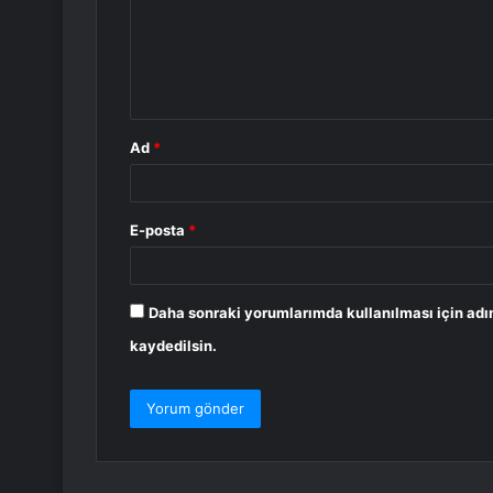
u
m
*
Ad
*
E-posta
*
Daha sonraki yorumlarımda kullanılması için adı
kaydedilsin.