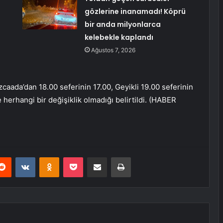
gözlerine inanamadı! Köprü
bir anda milyonlarca
kelebekle kaplandı
Ağustos 7, 2026
caada’dan 18.00 seferinin 17.00, Geyikli 19.00 seferinin
se herhangi bir değişiklik olmadığı belirtildi. (HABER
erest
Reddit
VKontakte
Odnoklassniki
Pocket
E-Posta ile paylaş
Yazdır