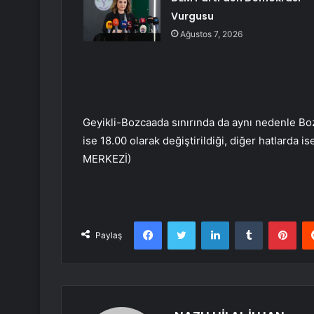
Vurgusu
Ağustos 7, 2026
Geyikli-Bozcaada sınırında da aynı nedenle Boz
ise 18.00 olarak değiştirildiği, diğer hatlarda i
MERKEZİ)
Facebook
Twitter
LinkedIn
Tumblr
Pint
Paylaş