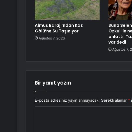
Almus Barajı’ndan Kaz
Suna Selen 
Gölü’ne Su Taşınıyor
Özkul ile 
anlattı: T
Ağustos 7, 2026
var dedi
Ağustos 7, 
Bir yanıt yazın
E-posta adresiniz yayınlanmayacak.
Gerekli alanlar
*
i
Y
o
r