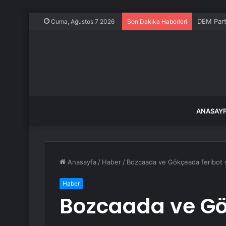
DEM Part
Cuma, Ağustos 7 2026
Son Dakika Haberleri
ANASAY
Anasayfa
/
Haber
/
Bozcaada ve Gökçeada feribot s
Haber
Bozcaada ve Gö