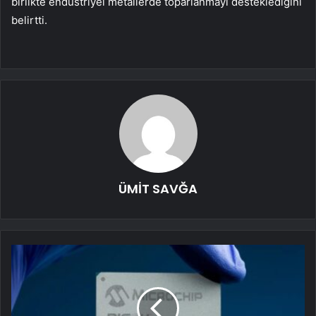
birlikte endüstriyel metallerde toparlanmayı desteklediğini
belirtti.
ÜMİT SAVĞA