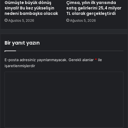
Gümüşte büyük dönüş
Çimsa, yılın ilk yarısında
sinyali! Bu kez yükselişin
satış gelirlerini 25,4 milyar
nedeni bambaşka olacak
TL olarak gerçekleştirdi
Ağustos 5, 2026
Ağustos 5, 2026
Bir yanıt yazın
E-posta adresiniz yayınlanmayacak.
Gerekli alanlar
*
ile
işaretlenmişlerdir
Y
o
r
u
m
*