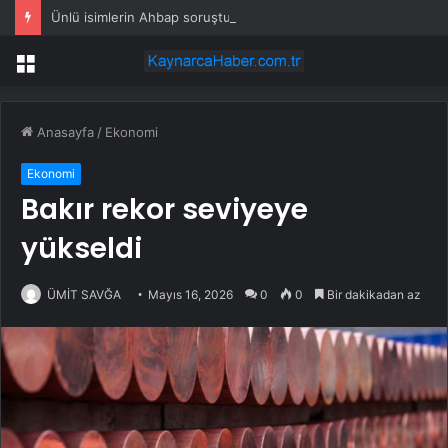
Ünlü isimlerin Ahbap soruşturmasındaki ifadesi ortaya çıktı
Menü
Anasayfa
/
Ekonomi
Ekonomi
Bakır rekor seviyeye
yükseldi
ÜMİT SAVĞA
Mayıs 16, 2026
0
0
Bir dakikadan az