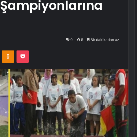
i Şampiyonlarına
0
5
Bir dakikadan az
VKontakte
Odnoklassniki
Pocket