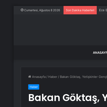
Ece E
Cumartesi, Ağustos 8 2026
Son Dakika Haberleri
ANASAY
Anasayfa
/
Haber
/
Bakan Göktaş, Yetişkinler Gençl
Haber
Bakan Göktaş, Y