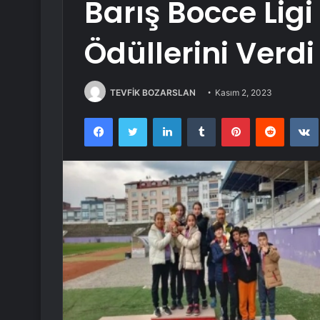
Barış Bocce Lig
Ödüllerini Verdi
TEVFİK BOZARSLAN
Kasım 2, 2023
Facebook
Twitter
LinkedIn
Tumblr
Pinterest
Reddit