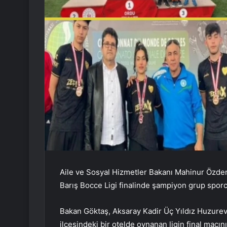
Aile ve Sosyal Hizmetler Bakanı Mahinur Özdem
Barış Bocce Ligi finalinde şampiyon grup sporcu
Bakan Göktaş, Aksaray Kadir Üç Yıldız Huzure
ilçesindeki bir otelde oynanan ligin final maçını 