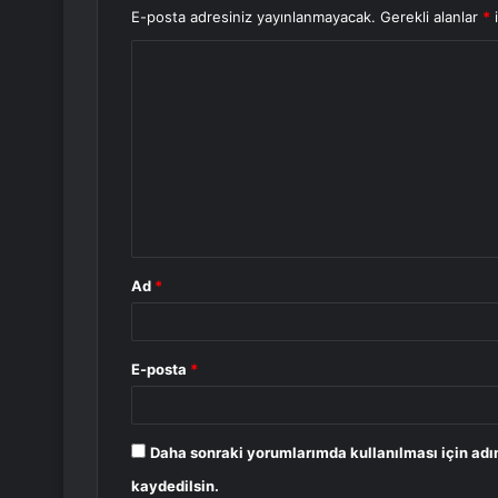
E-posta adresiniz yayınlanmayacak.
Gerekli alanlar
*
i
Y
o
r
u
m
*
Ad
*
E-posta
*
Daha sonraki yorumlarımda kullanılması için adı
kaydedilsin.