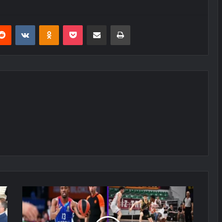
erest
Reddit
VKontakte
Odnoklassniki
Pocket
E-Posta ile paylaş
Yazdır