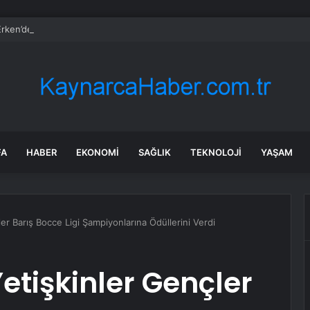
rken’den ‘yasak aşk’ açıklaması: Hukuki yollara başvuruyor
FA
HABER
EKONOMI
SAĞLIK
TEKNOLOJI
YAŞAM
er Barış Bocce Ligi Şampiyonlarına Ödüllerini Verdi
etişkinler Gençler