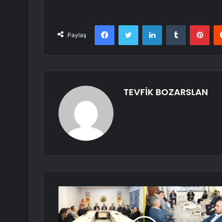
Facebook
Twitter
LinkedIn
Tumblr
Pint
Paylaş
TEVFİK BOZARSLAN