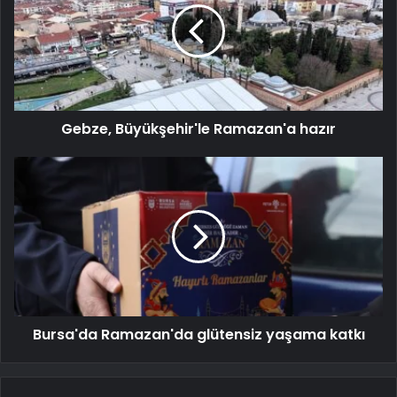
Gebze, Büyükşehir'le Ramazan'a hazır
Bursa'da Ramazan'da glütensiz yaşama katkı