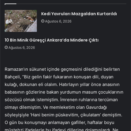
Kedi Yavruları Mazgaldan Kurtarıldı
Ağustos 6, 2026
10 Bin Minik Güreşçi Ankara’da Mindere Çıktı
Ağustos 6, 2026
Ramazan’ın sükunet içinde geçmesini dilediğini belirten
Bahçeli, “Biz gelin fakir fukaranın konuşan dili, duyan
kulağı, dokunan eli olalım. Hatırlayın yıllar önce anasının
babasının gözlerine bakan yurdumun masum çocuklarının
sözcüsü olmak istemiştim. İmrenen ruhlarına tercüman
olmayı dilemiştim. Ve memleketim olan Gavurdağı
söyleyişiyle ‘Hani benim püskevitim, çikulatam’ demiştim.
O gün bu konuşmayı anlamayan gafiller, haftalar boyu
müstehzi ifadelerle bu ifadeyi dillerine dolamışlardı. Ne