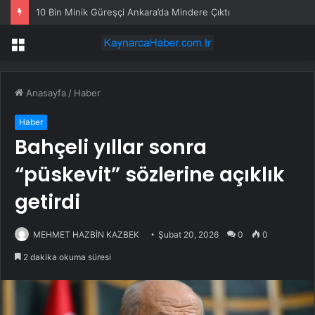
10 Bin Minik Güreşçi Ankara’da Mindere Çıktı
Menü
Anasayfa
/
Haber
Haber
Bahçeli yıllar sonra
“püskevit” sözlerine açıklık
getirdi
MEHMET HAZBİN KAZBEK
Şubat 20, 2026
0
0
2 dakika okuma süresi