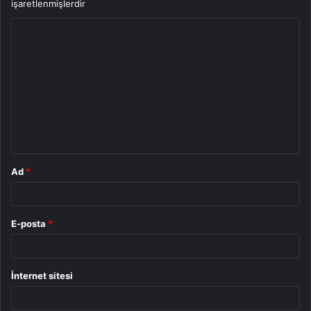
işaretlenmişlerdir
Y
o
r
u
m
*
Ad
*
E-posta
*
İnternet sitesi