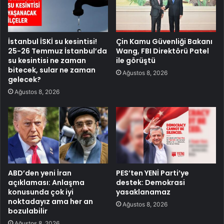
İstanbul İSKİ su kesintisi!
Çin Kamu Güvenliği Bakanı
25-26 Temmuz İstanbul’da
Wang, FBI Direktörü Patel
su kesintisi ne zaman
ile görüştü
bitecek, sular ne zaman
Ağustos 8, 2026
gelecek?
Ağustos 8, 2026
ABD’den yeni İran
PES’ten YENİ Parti’ye
açıklaması: Anlaşma
destek: Demokrasi
konusunda çok iyi
yasaklanamaz
noktadayız ama her an
Ağustos 8, 2026
bozulabilir
Ağustos 8, 2026