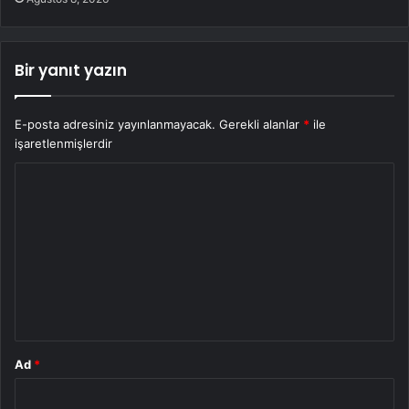
Bir yanıt yazın
E-posta adresiniz yayınlanmayacak.
Gerekli alanlar
*
ile
işaretlenmişlerdir
Y
o
r
u
m
*
Ad
*