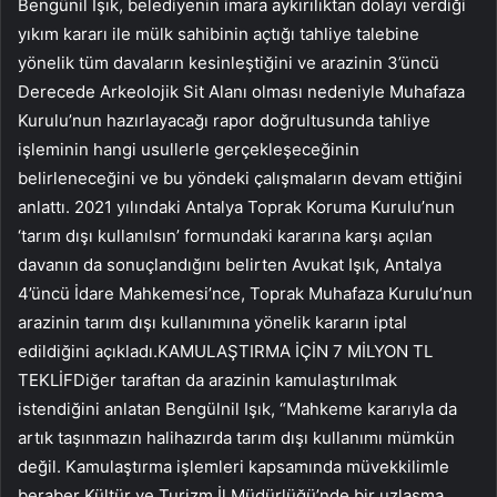
Bengünil Işık, belediyenin imara aykırılıktan dolayı verdiği
yıkım kararı ile mülk sahibinin açtığı tahliye talebine
yönelik tüm davaların kesinleştiğini ve arazinin 3’üncü
Derecede Arkeolojik Sit Alanı olması nedeniyle Muhafaza
Kurulu’nun hazırlayacağı rapor doğrultusunda tahliye
işleminin hangi usullerle gerçekleşeceğinin
belirleneceğini ve bu yöndeki çalışmaların devam ettiğini
anlattı. 2021 yılındaki Antalya Toprak Koruma Kurulu’nun
‘tarım dışı kullanılsın’ formundaki kararına karşı açılan
davanın da sonuçlandığını belirten Avukat Işık, Antalya
4’üncü İdare Mahkemesi’nce, Toprak Muhafaza Kurulu’nun
arazinin tarım dışı kullanımına yönelik kararın iptal
edildiğini açıkladı.KAMULAŞTIRMA İÇİN 7 MİLYON TL
TEKLİFDiğer taraftan da arazinin kamulaştırılmak
istendiğini anlatan Bengülnil Işık, “Mahkeme kararıyla da
artık taşınmazın halihazırda tarım dışı kullanımı mümkün
değil. Kamulaştırma işlemleri kapsamında müvekkilimle
beraber Kültür ve Turizm İl Müdürlüğü’nde bir uzlaşma