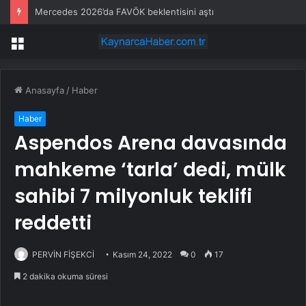
Mercedes 2026’da FAVÖK beklentisini aştı
Menü
Anasayfa
/
Haber
Haber
Aspendos Arena davasında
mahkeme ‘tarla’ dedi, mülk
sahibi 7 milyonluk teklifi
reddetti
PERVİN FİŞEKCİ
Kasım 24, 2022
0
17
2 dakika okuma süresi