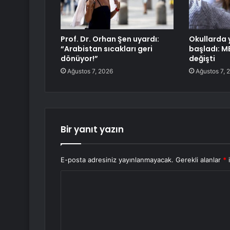
Prof. Dr. Orhan Şen uyardı:
Okullarda
“Arabistan sıcakları geri
başladı: M
dönüyor!”
değişti
Ağustos 7, 2026
Ağustos 7, 
Bir yanıt yazın
E-posta adresiniz yayınlanmayacak.
Gerekli alanlar
*
i
Y
o
r
u