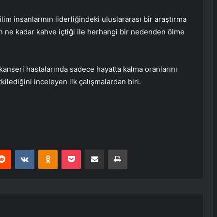
m insanlarının liderliğindeki uluslararası bir araştırma
ın ne kadar kahve içtiği ile herhangi bir nedenden ölme
kanseri hastalarında sadece hayatta kalma oranlarını
kilediğini inceleyen ilk çalışmalardan biri.
erest
Reddit
VKontakte
Odnoklassniki
Pocket
E-Posta ile paylaş
Yazdır