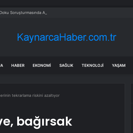
 Doku Soruşturmasında Ankara Operasyonu: 2 Kişi 6 Ayrı Suçtan Gözaltın
FA
HABER
EKONOMI
SAĞLIK
TEKNOLOJI
YAŞAM
rinin tekrarlama riskini azaltıyor
ve, bağırsak