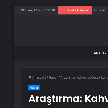
Gülistan
Cuma, Ağustos 7 2026
Son Dakika Haberleri
ANASAY
Anasayfa
/
Haber
/
Araştırma: Kahve, bağırsak kanse
Haber
Araştırma: Kah