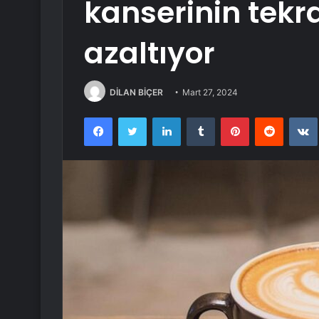
kanserinin tekr
azaltıyor
DİLAN BİÇER
Mart 27, 2024
Facebook
Twitter
LinkedIn
Tumblr
Pinterest
Reddit