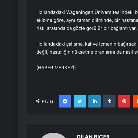
Hollanda’daki Wageningen Üniversitesi’ndeki bili
ekibine göre, aynı zaman diliminde, bir hastan
riski arasında da gözle görülür bir bağlantı var.
Hollanda’daki çalışma, kahve içmenin bağırsak 
değil, hastalığın nüksetme oranlarını da nasıl et
(HABER MERKEZİ)
Facebook
Twitter
LinkedIn
Tumblr
Pint
Paylaş
DİLAN BİÇER