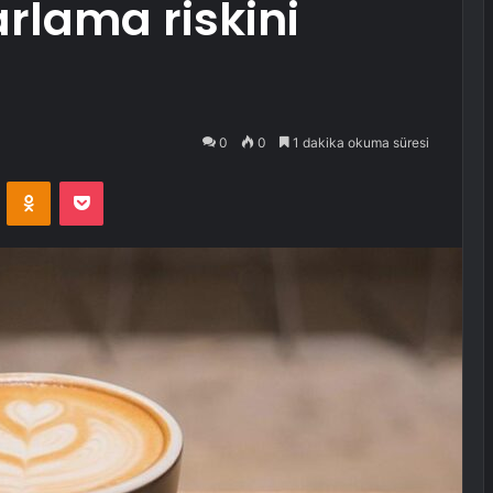
arlama riskini
0
0
1 dakika okuma süresi
VKontakte
Odnoklassniki
Pocket