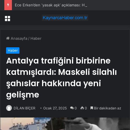
Ece Erken’den ‘yasak aşk’ açıklaması: Hukuki yollara başvuruyor
Menü
Anasayfa
/
Haber
Haber
Antalya trafiğini birbirine
katmışlardı: Maskeli silahlı
şahıslar hakkında yeni
gelişme
DİLAN BİÇER
Ocak 27, 2025
0
0
Bir dakikadan az