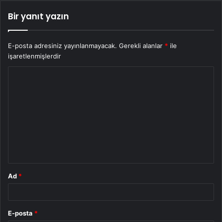
Bir yanıt yazın
E-posta adresiniz yayınlanmayacak.
Gerekli alanlar
*
ile
işaretlenmişlerdir
Y
o
r
u
m
*
Ad
*
E-posta
*