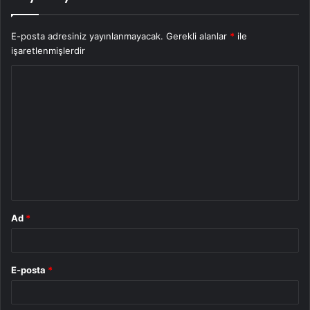
E-posta adresiniz yayınlanmayacak.
Gerekli alanlar
*
ile
işaretlenmişlerdir
Y
o
r
u
m
*
Ad
*
E-posta
*