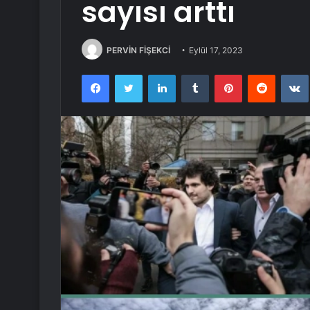
sayısı arttı
PERVİN FİŞEKCİ
Eylül 17, 2023
Facebook
Twitter
LinkedIn
Tumblr
Pinterest
Reddit