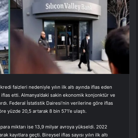
di faizleri nedeniyle yılın ilk altı ayında iflas eden
ket iflas etti. Almanya’daki sakin ekonomik konjonktür ve
tırdı. Federal İstatistik Dairesi’nin verilerine göre iflas
re yüzde 20,5 artarak 8 bin 571’e ulaştı.
i para miktarı ise 13,9 milyar avroya yükseldi. 2022
ak kayıtlara geçti. Bireysel iflas sayısı yılın ilk altı