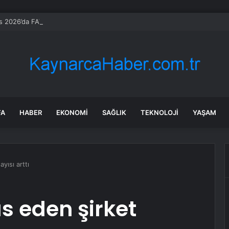
 2026’da FAVÖK beklentisini aştı
FA
HABER
EKONOMI
SAĞLIK
TEKNOLOJI
YAŞAM
yısı arttı
s eden şirket