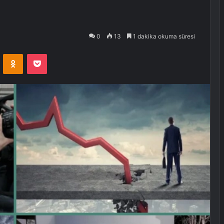
0
13
1 dakika okuma süresi
VKontakte
Odnoklassniki
Pocket