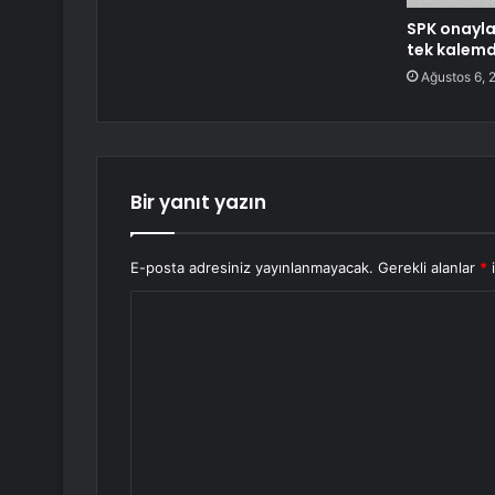
SPK onayla
tek kalemd
Ağustos 6, 
Bir yanıt yazın
E-posta adresiniz yayınlanmayacak.
Gerekli alanlar
*
i
Y
o
r
u
m
*