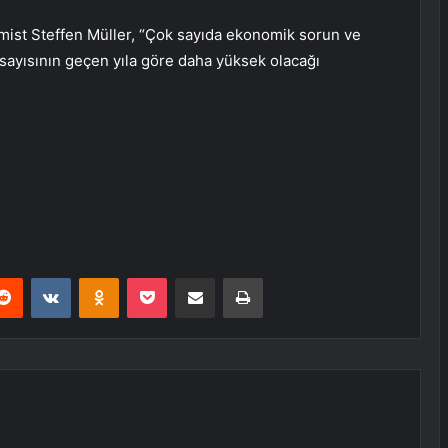
mist Steffen Müller, “Çok sayıda ekonomik sorun ve
 sayısının geçen yıla göre daha yüksek olacağı
erest
Reddit
VKontakte
Odnoklassniki
Pocket
E-Posta ile paylaş
Yazdır