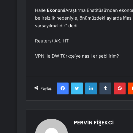
Halle
Ekonomi
Araştırma Enstitüsü’nden ekono
belirsizlik nedeniyle, önümüzdeki aylarda iflas
varsayılmalıdır” dedi.
Reuters/ AK, HT
VPN ile DW Türkçe’ye nasıl erişebilirim?
Facebook
Twitter
LinkedIn
Tumblr
Pint
Paylaş
PERVİN FİŞEKCİ