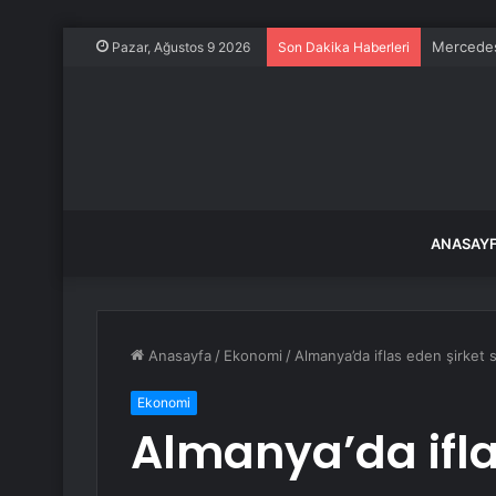
Mercedes
Pazar, Ağustos 9 2026
Son Dakika Haberleri
ANASAY
Anasayfa
/
Ekonomi
/
Almanya’da iflas eden şirket sa
Ekonomi
Almanya’da ifla