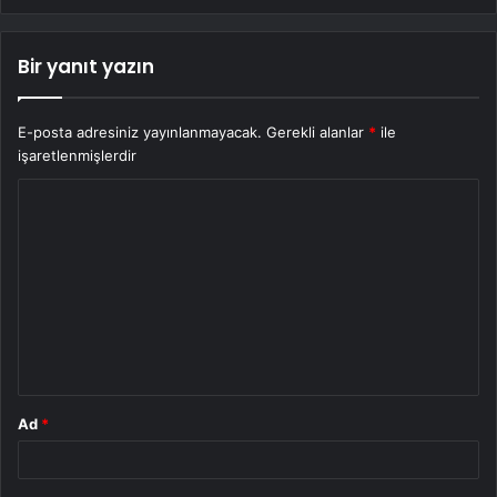
Bir yanıt yazın
E-posta adresiniz yayınlanmayacak.
Gerekli alanlar
*
ile
işaretlenmişlerdir
Y
o
r
u
m
*
Ad
*