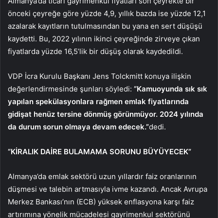
Almanya’da ticari gayrimenkul fiyatları son çeyrekte bir
önceki çeyreğe göre yüzde 4,9, yıllık bazda ise yüzde 12,1
azalarak kayıtların tutulmasından bu yana en sert düşüşü
kaydetti. Bu, 2022 yılının ikinci çeyreğinde zirveye çıkan
fiyatlarda yüzde 16,5’lik bir düşüş olarak kaydedildi.
VDP İcra Kurulu Başkanı Jens Tolckmitt konuya ilişkin
değerlendirmesinde şunları söyledi:
“Kamuoyunda sık sık
yapılan spekülasyonlara rağmen emlak fiyatlarında
gidişat henüz tersine dönmüş görünmüyor. 2024 yılında
da durum sorun olmaya devam edecek.”
dedi.
“KİRALIK DAİRE BULAMAMA SORUNU BÜYÜYECEK”
Almanya’da emlak sektörü uzun yıllardır faiz oranlarının
düşmesi ve talebin artmasıyla ivme kazandı. Ancak Avrupa
Merkez Bankası’nın (ECB) yüksek enflasyona karşı faiz
artırımına yönelik mücadelesi gayrimenkul sektörünü