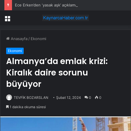
Ece Erken’den ‘yasak aşk’ açıklaması: Hukuki yollara başvuruyor
Menü
Anasayfa
/
Ekonomi
Ekonomi
Almanya’da emlak krizi:
Kiralık daire sorunu
büyüyor
TEVFİK BOZARSLAN
Şubat 12, 2024
0
0
1 dakika okuma süresi